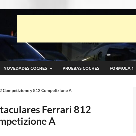
unto Net
pruebas de Automóviles
NOVEDADES COCHES
PRUEBAS COCHES
FORMULA 1
12 Competizione y 812 Competizione A
taculares Ferrari 812
mpetizione A