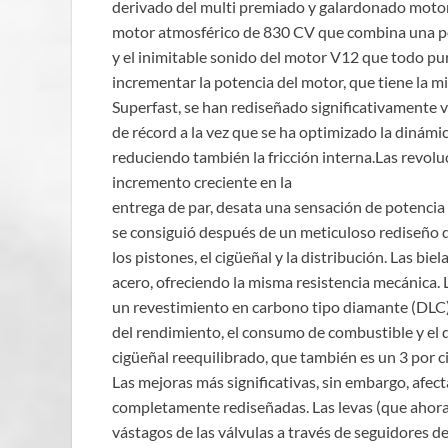
derivado del multi premiado y galardonado motor 
motor atmosférico de 830 CV que combina una po
y el inimitable sonido del motor V12 que todo puri
incrementar la potencia del motor, que tiene la mi
Superfast, se han rediseñado significativamente v
de récord a la vez que se ha optimizado la dinámi
reduciendo también la fricción interna.Las revol
incremento creciente en la
entrega de par, desata una sensación de potencia 
se consiguió después de un meticuloso rediseño d
los pistones, el cigüeñal y la distribución. Las bi
acero, ofreciendo la misma resistencia mecánica. 
un revestimiento en carbono tipo diamante (DLC) p
del rendimiento, el consumo de combustible y el 
cigüeñal reequilibrado, que también es un 3 por ci
Las mejoras más significativas, sin embargo, afecta
completamente rediseñadas. Las levas (que ahor
vástagos de las válvulas a través de seguidores d