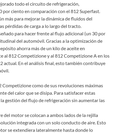
orado todo el circuito de refrigeración,
10 por ciento en comparación con el 812 Superfast.
ún más para mejorar la dinámica de fluidos del
s pérdidas de carga a lo largo del tracto.
señado para hacer frente al flujo adicional (un 30 por
gitudinal del automóvil. Gracias a la optimización de
depósito ahorra más de un kilo de aceite en
te al 812 Competizione y al 812 Competizione A en los
actual. En el análisis final, esto también contribuye
óvil.
812 Competizione como de sus revoluciones máximas
 del calor que se disipa. Para satisfacer estas
a gestión del flujo de refrigeración sin aumentar las
e del motor se colocan a ambos lados de la rejilla
olución integrada con un solo conducto de aire. Esto
otor se extendiera lateralmente hasta donde lo