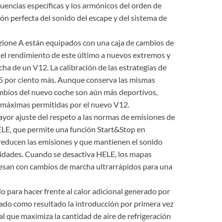
uencias específicas y los armónicos del orden de
ón perfecta del sonido del escape y del sistema de
ione A están equipados con una caja de cambios de
a el rendimiento de este último a nuevos extremos y
a de un V12. La calibración de las estrategias de
 5 por ciento más. Aunque conserva las mismas
ambios del nuevo coche son aún más deportivos,
s máximas permitidas por el nuevo V12.
yor ajuste del respeto a las normas de emisiones de
ELE, que permite una función Start&Stop en
reducen las emisiones y que mantienen el sonido
ocidades. Cuando se desactiva HELE, los mapas
resan con cambios de marcha ultrarrápidos para una
o para hacer frente al calor adicional generado por
 dado como resultado la introducción por primera vez
al que maximiza la cantidad de aire de refrigeración