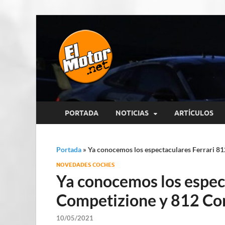
El Motor p
Información sobre novedades y 
PORTADA
NOTICIAS
ARTÍCULOS
Portada
»
Ya conocemos los espectaculares Ferrari 8
NOVEDADES COCHES
Ya conocemos los espec
Competizione y 812 Co
10/05/2021