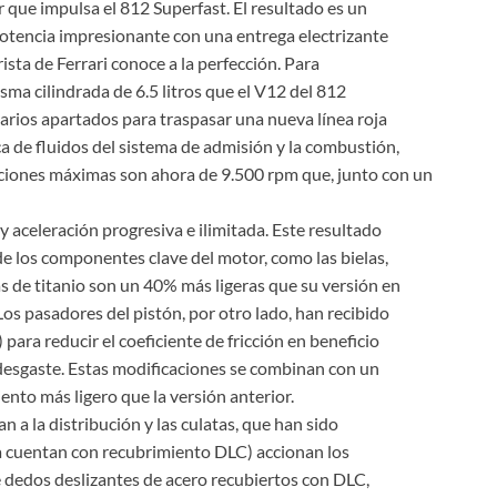
que impulsa el 812 Superfast. El resultado es un
tencia impresionante con una entrega electrizante
sta de Ferrari conoce a la perfección. Para
sma cilindrada de 6.5 litros que el V12 del 812
arios apartados para traspasar una nueva línea roja
ca de fluidos del sistema de admisión y la combustión,
uciones máximas son ahora de 9.500 rpm que, junto con un
y aceleración progresiva e ilimitada. Este resultado
e los componentes clave del motor, como las bielas,
elas de titanio son un 40% más ligeras que su versión en
Los pasadores del pistón, por otro lado, han recibido
ara reducir el coeficiente de fricción en beneficio
desgaste. Estas modificaciones se combinan con un
ento más ligero que la versión anterior.
n a la distribución y las culatas, que han sido
a cuentan con recubrimiento DLC) accionan los
e dedos deslizantes de acero recubiertos con DLC,