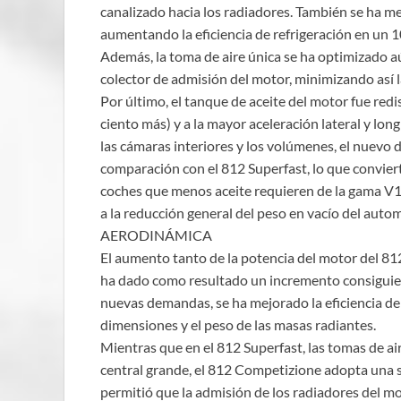
canalizado hacia los radiadores. También se ha mej
aumentando la eficiencia de refrigeración en un 
Además, la toma de aire única se ha optimizado a
colector de admisión del motor, minimizando así la
Por último, el tanque de aceite del motor fue redi
ciento más) y a la mayor aceleración lateral y lon
las cámaras interiores y los volúmenes, el nuevo 
comparación con el 812 Superfast, lo que convier
coches que menos aceite requieren de la gama V12 
a la reducción general del peso en vacío del autom
AERODINÁMICA
El aumento tanto de la potencia del motor del 
ha dado como resultado un incremento consiguiente
nuevas demandas, se ha mejorado la eficiencia de l
dimensiones y el peso de las masas radiantes.
Mientras que en el 812 Superfast, las tomas de air
central grande, el 812 Competizione adopta una s
permitió que la admisión de los radiadores del m