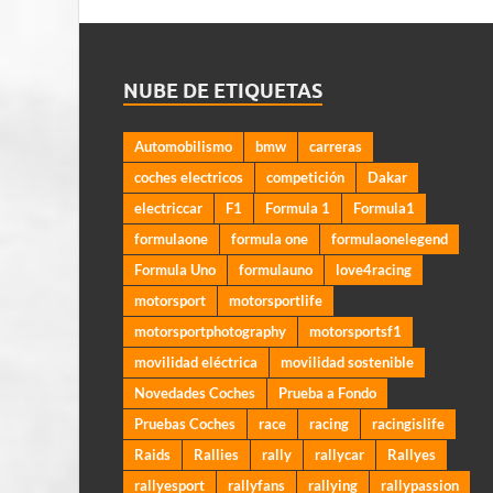
NUBE DE ETIQUETAS
Automobilismo
bmw
carreras
coches electricos
competición
Dakar
electriccar
F1
Formula 1
Formula1
formulaone
formula one
formulaonelegend
Formula Uno
formulauno
love4racing
motorsport
motorsportlife
motorsportphotography
motorsportsf1
movilidad eléctrica
movilidad sostenible
Novedades Coches
Prueba a Fondo
Pruebas Coches
race
racing
racingislife
Raids
Rallies
rally
rallycar
Rallyes
rallyesport
rallyfans
rallying
rallypassion