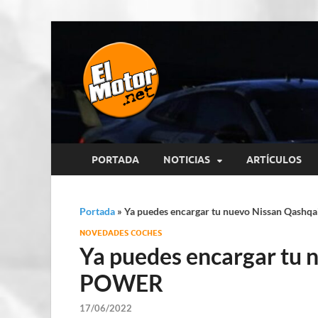
El Motor p
Información sobre novedades y 
PORTADA
NOTICIAS
ARTÍCULOS
Portada
»
Ya puedes encargar tu nuevo Nissan Qash
NOVEDADES COCHES
Ya puedes encargar tu 
POWER
17/06/2022