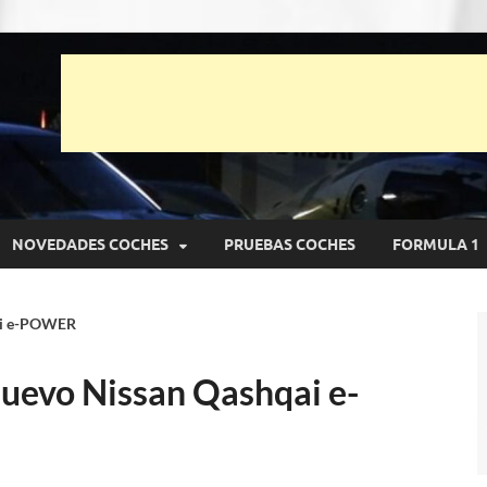
unto Net
pruebas de Automóviles
NOVEDADES COCHES
PRUEBAS COCHES
FORMULA 1
qai e-POWER
nuevo Nissan Qashqai e-