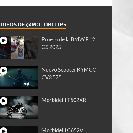
VIDEOS DE @MOTORCLIPS
Prueba de la BMW R12
GS 2025
Nuevo Scooter KYMCO
CV3 575
Morbidelli T502XR
Morbidelli C652V