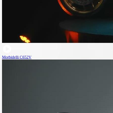
Morbidelli C652V