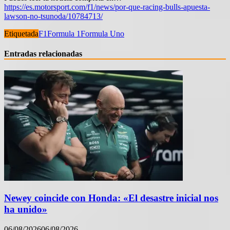
https://es.motorsport.com/f1/news/por-que-racing-bulls-apuesta-
lawson-no-tsunoda/10784713/
Etiquetada
F1
Formula 1
Formula Uno
Entradas relacionadas
Newey coincide con Honda: «El desastre inicial nos
ha unido»
06/08/2026
06/08/2026