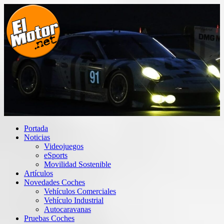
Saltar
al
contenido
El Motor punto Net
Información sobre novedades y pruebas de Automóviles
Portada
Noticias
Videojuegos
eSports
Movilidad Sostenible
Artículos
Novedades Coches
Vehículos Comerciales
Vehículo Industrial
Autocaravanas
Pruebas Coches