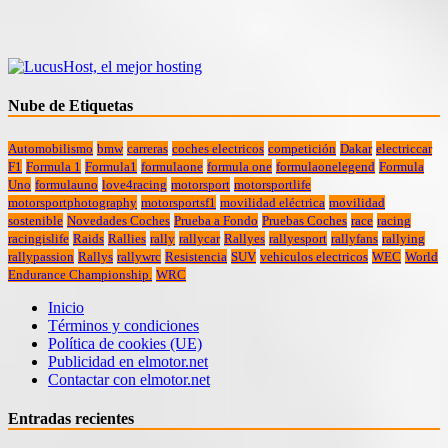
Nube de Etiquetas
Automobilismo
bmw
carreras
coches electricos
competición
Dakar
electriccar
F1
Formula 1
Formula1
formulaone
formula one
formulaonelegend
Formula
Uno
formulauno
love4racing
motorsport
motorsportlife
motorsportphotography
motorsportsf1
movilidad eléctrica
movilidad
sostenible
Novedades Coches
Prueba a Fondo
Pruebas Coches
race
racing
racingislife
Raids
Rallies
rally
rallycar
Rallyes
rallyesport
rallyfans
rallying
rallypassion
Rallys
rallywrc
Resistencia
SUV
vehiculos electricos
WEC
World
Endurance Championship.
WRC
Inicio
Términos y condiciones
Política de cookies (UE)
Publicidad en elmotor.net
Contactar con elmotor.net
Entradas recientes