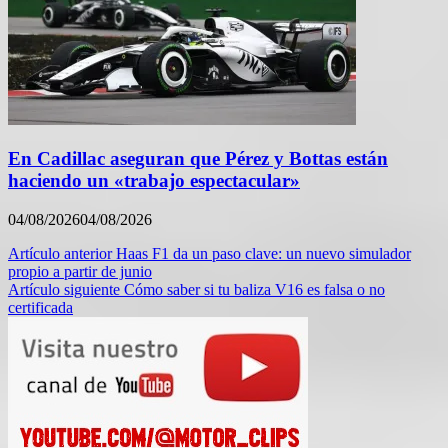
En Cadillac aseguran que Pérez y Bottas están
haciendo un «trabajo espectacular»
04/08/2026
04/08/2026
Navegación
Artículo anterior
Haas F1 da un paso clave: un nuevo simulador
propio a partir de junio
de
Artículo siguiente
Cómo saber si tu baliza V16 es falsa o no
entradas
certificada