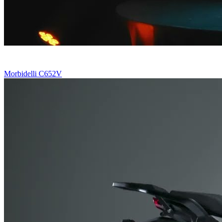
Morbidelli C652V