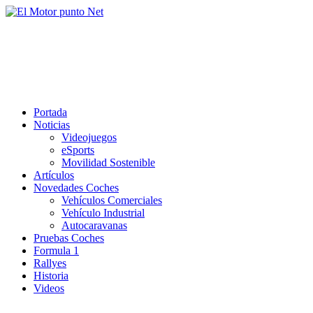
Saltar
al
El Motor punto Net
contenido
Información sobre novedades y pruebas de Automóviles
Portada
Noticias
Videojuegos
eSports
Movilidad Sostenible
Artículos
Novedades Coches
Vehículos Comerciales
Vehículo Industrial
Autocaravanas
Pruebas Coches
Formula 1
Rallyes
Historia
Videos