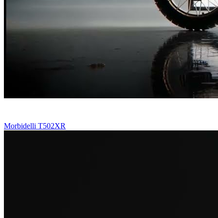
Morbidelli T502XR