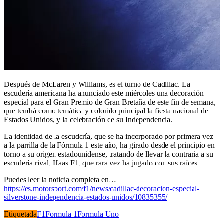
Después de McLaren y Williams, es el turno de Cadillac. La
escudería americana ha anunciado este miércoles una decoración
especial para el Gran Premio de Gran Bretaña de este fin de semana,
que tendrá como temática y colorido principal la fiesta nacional de
Estados Unidos, y la celebración de su Independencia.
La identidad de la escudería, que se ha incorporado por primera vez
a la parrilla de la Fórmula 1 este año, ha girado desde el principio en
torno a su origen estadounidense, tratando de llevar la contraria a su
escudería rival, Haas F1, que rara vez ha jugado con sus raíces.
Puedes leer la noticia completa en…
https://es.motorsport.com/f1/news/cadillac-decoracion-especial-
silverstone-independencia-estados-unidos/10835355/
Etiquetada
F1
Formula 1
Formula Uno