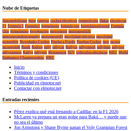
Nube de Etiquetas
Automobilismo
bmw
carreras
coches electricos
competición
Dakar
electriccar
F1
Formula 1
Formula1
formulaone
formula one
formulaonelegend
Formula
Uno
formulauno
love4racing
motorsport
motorsportlife
motorsportphotography
motorsportsf1
movilidad eléctrica
movilidad
sostenible
Novedades Coches
Prueba a Fondo
Pruebas Coches
race
racing
racingislife
Raids
Rallies
rally
rallycar
Rallyes
rallyesport
rallyfans
rallying
rallypassion
Rallys
rallywrc
Resistencia
SUV
vehiculos electricos
WEC
World
Endurance Championship.
WRC
Inicio
Términos y condiciones
Política de cookies (UE)
Publicidad en elmotor.net
Contactar con elmotor.net
Entradas recientes
Pérez explica qué está frenando a Cadillac en la F1 2026
McLaren ya prepara un gran golpe para Bakú… y puede que
no sea el último
Jon Armstong y Shane Byrne ganan el Voly Grampian Forest