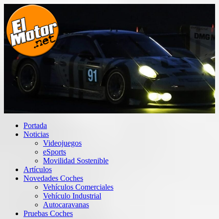
Saltar
al
contenido
El Motor punto Net
Información sobre novedades y pruebas de Automóviles
Portada
Noticias
Videojuegos
eSports
Movilidad Sostenible
Artículos
Novedades Coches
Vehículos Comerciales
Vehículo Industrial
Autocaravanas
Pruebas Coches