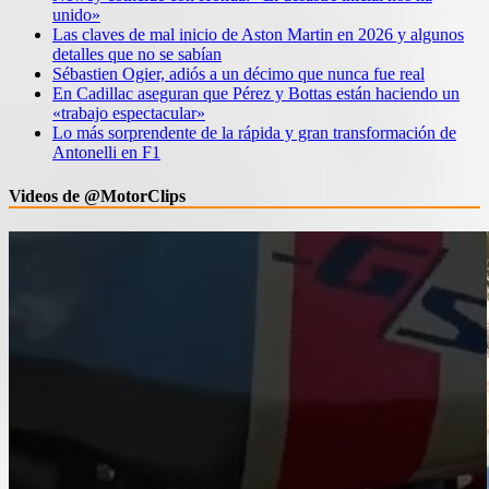
unido»
Las claves de mal inicio de Aston Martin en 2026 y algunos
detalles que no se sabían
Sébastien Ogier, adiós a un décimo que nunca fue real
En Cadillac aseguran que Pérez y Bottas están haciendo un
«trabajo espectacular»
Lo más sorprendente de la rápida y gran transformación de
Antonelli en F1
Videos de @MotorClips