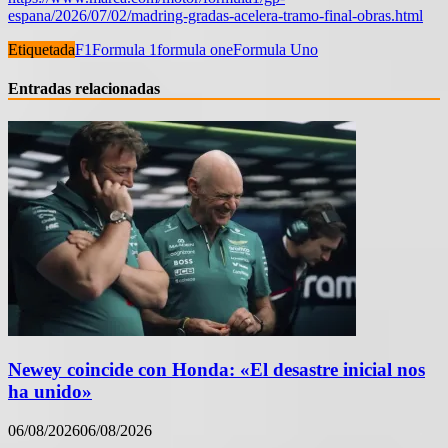
espana/2026/07/02/madring-gradas-acelera-tramo-final-obras.html
Etiquetada
F1
Formula 1
formula one
Formula Uno
Entradas relacionadas
Newey coincide con Honda: «El desastre inicial nos
ha unido»
06/08/2026
06/08/2026