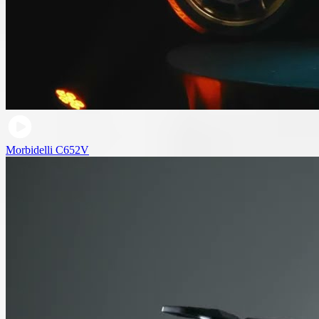
Morbidelli C652V