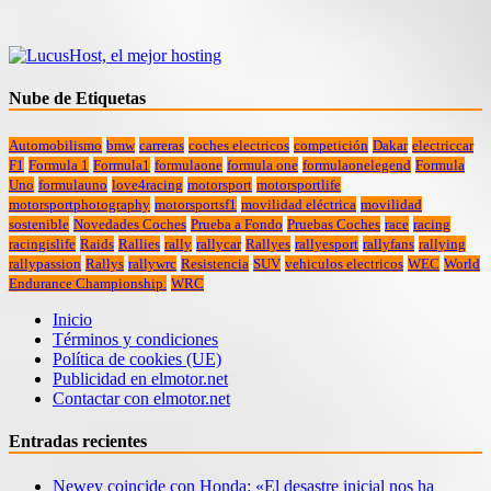
Nube de Etiquetas
Automobilismo
bmw
carreras
coches electricos
competición
Dakar
electriccar
F1
Formula 1
Formula1
formulaone
formula one
formulaonelegend
Formula
Uno
formulauno
love4racing
motorsport
motorsportlife
motorsportphotography
motorsportsf1
movilidad eléctrica
movilidad
sostenible
Novedades Coches
Prueba a Fondo
Pruebas Coches
race
racing
racingislife
Raids
Rallies
rally
rallycar
Rallyes
rallyesport
rallyfans
rallying
rallypassion
Rallys
rallywrc
Resistencia
SUV
vehiculos electricos
WEC
World
Endurance Championship.
WRC
Inicio
Términos y condiciones
Política de cookies (UE)
Publicidad en elmotor.net
Contactar con elmotor.net
Entradas recientes
Newey coincide con Honda: «El desastre inicial nos ha