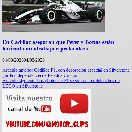
En Cadillac aseguran que Pérez y Bottas están
haciendo un «trabajo espectacular»
04/08/2026
04/08/2026
Navegación
Artículo anterior
Cadillac F1, con decoración especial en Silverstone
por la independencia de Estados Unidos
de
Artículo siguiente
Los pilotos de F1 se subirán a minicoches de
entradas
LEGO en Silverstone