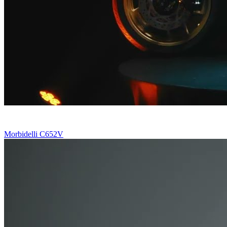
Morbidelli C652V