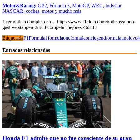
Motor&Racing:
GP2, Fórmula 3, MotoGP, WRC, IndyCar,
NASCAR, coches, motos y mucho más
Leer noticia completa en… https://www.f1aldia.com/noticias/albon-
gasl-verstappen-dificil-competir-mejores-46318/
Etiquetada
F1
Formula1
formulaone
formulaonelegend
formulauno
love4
Entradas relacionadas
Honda F1 admite que no fue consciente de su gran