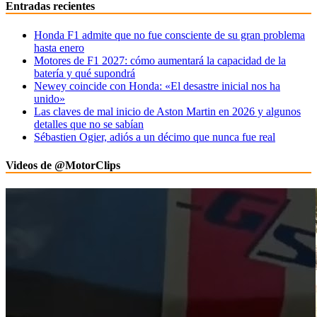
Entradas recientes
Honda F1 admite que no fue consciente de su gran problema
hasta enero
Motores de F1 2027: cómo aumentará la capacidad de la
batería y qué supondrá
Newey coincide con Honda: «El desastre inicial nos ha
unido»
Las claves de mal inicio de Aston Martin en 2026 y algunos
detalles que no se sabían
Sébastien Ogier, adiós a un décimo que nunca fue real
Videos de @MotorClips