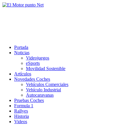
Saltar
al
El Motor punto Net
contenido
Información sobre novedades y pruebas de Automóviles
Portada
Noticias
Videojuegos
eSports
Movilidad Sostenible
Artículos
Novedades Coches
Vehículos Comerciales
Vehículo Industrial
Autocaravanas
Pruebas Coches
Formula 1
Rallyes
Historia
Videos