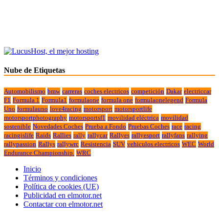
Nube de Etiquetas
Automobilismo
bmw
carreras
coches electricos
competición
Dakar
electriccar
F1
Formula 1
Formula1
formulaone
formula one
formulaonelegend
Formula
Uno
formulauno
love4racing
motorsport
motorsportlife
motorsportphotography
motorsportsf1
movilidad eléctrica
movilidad
sostenible
Novedades Coches
Prueba a Fondo
Pruebas Coches
race
racing
racingislife
Raids
Rallies
rally
rallycar
Rallyes
rallyesport
rallyfans
rallying
rallypassion
Rallys
rallywrc
Resistencia
SUV
vehiculos electricos
WEC
World
Endurance Championship.
WRC
Inicio
Términos y condiciones
Política de cookies (UE)
Publicidad en elmotor.net
Contactar con elmotor.net