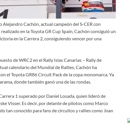
ado Alejandro Cachón, actual campeón del S-CER con
o realizado en la Toyota GR Cup Spain, Cachón consiguió un
victoria en la Carrera 2, consiguiendo vencer por una
esto de WRC2 en el Rally Islas Canarias – Rally de
ctual calendario del Mundial de Rallies, Cachón ha
con el Toyota GR86 Circuit Pack de la copa monomarca. Ya
Jarama, donde también ganó una de las rondas.
 Carrera 1 superado por Daniel Losada, quien lideró de
itske Visser. Es decir, por delante de pilotos como Marco
ido tan conocido para fans de circuitos y rallies como Joan