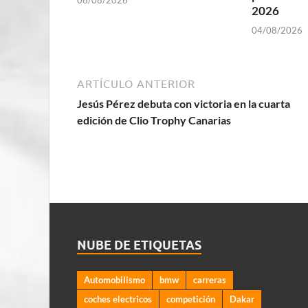
06/08/2026
2026
04/08/2026
ARTÍCULO ANTERIOR
Jesús Pérez debuta con victoria en la cuarta
edición de Clio Trophy Canarias
NUBE DE ETIQUETAS
Automobilismo
bmw
carreras
coches electricos
competición
Dakar