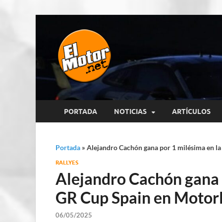
El Motor p
Información sobre novedades y 
PORTADA
NOTICIAS
ARTÍCULOS
Portada
»
Alejandro Cachón gana por 1 milésima en l
RALLYES
Alejandro Cachón gana 
GR Cup Spain en Motor
06/05/2025