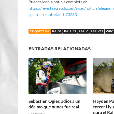
Puedes leer la noticia completa en..
https://revistascratch.com/s-cer/noticia/alejan
spain-en-motorland-73283
ETIQUETADA
RAIDS
RALLIES
RALLY
RALLYES
WRC
ENTRADAS RELACIONADAS
Sébastien Ogier, adiós a un
Hayden Pa
décimo que nunca fue real
tercer Hyu
para el Ra