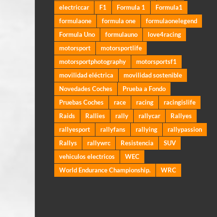
electriccar
F1
Formula 1
Formula1
formulaone
formula one
formulaonelegend
Formula Uno
formulauno
love4racing
motorsport
motorsportlife
motorsportphotography
motorsportsf1
movilidad eléctrica
movilidad sostenible
Novedades Coches
Prueba a Fondo
Pruebas Coches
race
racing
racingislife
Raids
Rallies
rally
rallycar
Rallyes
rallyesport
rallyfans
rallying
rallypassion
Rallys
rallywrc
Resistencia
SUV
vehiculos electricos
WEC
World Endurance Championship.
WRC