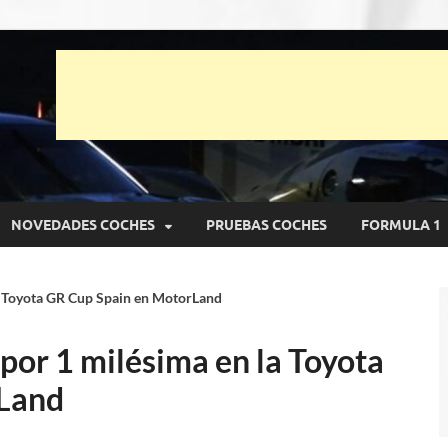
unto Net
pruebas de Automóviles
NOVEDADES COCHES
PRUEBAS COCHES
FORMULA 1
a Toyota GR Cup Spain en MotorLand
por 1 milésima en la Toyota
Land