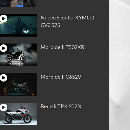
Nuevo Scooter KYMCO
CV3 575
Morbidelli T502XR
Morbidelli C652V
Benelli TRK 602 X