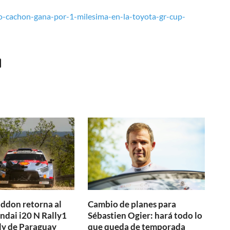
dro-cachon-gana-por-1-milesima-en-la-toyota-gr-cup-
ddon retorna al
Cambio de planes para
ndai i20 N Rally1
Sébastien Ogier: hará todo lo
lly de Paraguay
que queda de temporada