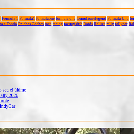
1
Formula 1
Formula1
formulaone
formula one
formulaonelegend
Formula Uno
fo
ba a Fondo
Pruebas Coches
race
racing
racingislife
Raids
Rallies
rally
rallycar
Ral
sea el último
ally 2026
arote
 IndyCar