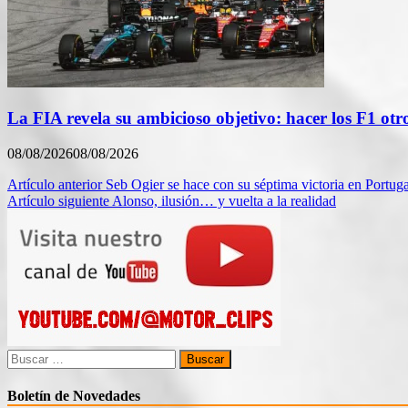
La FIA revela su ambicioso objetivo: hacer los F1 otr
08/08/2026
08/08/2026
Navegación
Artículo anterior
Seb Ogier se hace con su séptima victoria en Portuga
Artículo siguiente
Alonso, ilusión… y vuelta a la realidad
de
entradas
Buscar:
Boletín de Novedades