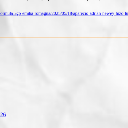
ormula1/gp-emilia-romagna/2025/05/18/aparecio-adrian-newey-hizo-lu
026