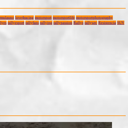
rmulauno
love4racing
motorsport
motorsportlife
motorsportphotography
lyes
rallyesport
rallyfans
rallying
rallypassion
Rallys
rallywrc
Resistencia
SUV