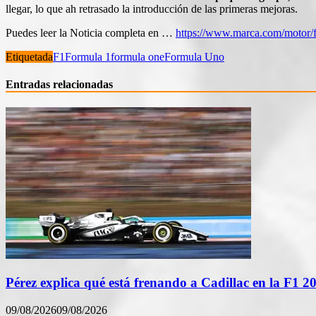
llegar, lo que ah retrasado la introducción de las primeras mejoras.
Puedes leer la Noticia completa en …
https://www.marca.com/motor/f
Etiquetada
F1
Formula 1
formula one
Formula Uno
Entradas relacionadas
Pérez explica qué está frenando a Cadillac en la F1 2
09/08/2026
09/08/2026