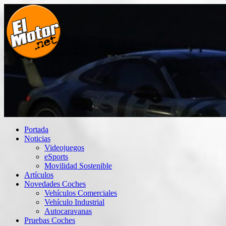
Saltar
al
contenido
El Motor punto Net
Información sobre novedades y pruebas de Automóviles
Portada
Noticias
Videojuegos
eSports
Movilidad Sostenible
Artículos
Novedades Coches
Vehículos Comerciales
Vehículo Industrial
Autocaravanas
Pruebas Coches