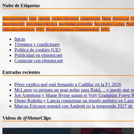
Nube de Etiquetas
Automobilismo
bmw
carreras
coches electricos
competición
Dakar
electriccar
F
motorsportsf1
movilidad eléctrica
movilidad sostenible
Novedades Coches
Prue
vehiculos electricos
WEC
World Endurance Championship.
WRC
Inicio
Términos y condiciones
Política de cookies (UE)
Publicidad en elmotor.net
Contactar con elmotor.net
Entradas recientes
Pérez explica qué está frenando a Cadillac en la F1 2026
McLaren ya prepara un gran golpe para Bakú… y puede que no 
Jon Armstong y Shane Byrne ganan el Voly Grampian Forest R
Diego Ruiloba y Lancia conquistan un triunfo agónico en Lanz
Marcus Ericsson seguirá con Andretti en la temporada 2027 de
Videos de @MotorClips