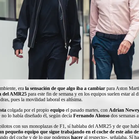
ambiente, era
la sensación de que algo iba a cambiar
para Aston Marti
a del AMR25
para este fin de semana y en los equipos suelen estar al 
ras, pues la movilidad laboral es altísima.
ista
colgada por el propio
equipo
el pasado martes, con
Adrian Newe
 no lo había diseñado él, según decía
Fernando Alonso
dos semanas a
 de pilotos con sus monoplazas de F1, sí hablaba del AMR25 y de que ha
n pequeño equipo que sigue trabajando en el coche de este año des
ando del coche y de lo que podemos
hacer
al respecto», señalaba. Sí h