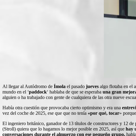
Al llegar al Autódromo de
Ímola
el pasado
jueves
algo flotaba en el 
mundo en el ‘
paddock
‘ hablaba de que se esperaba
una gran mejor
alguien o ha trabajado con gente de cualquiera de las otra nueve escuad
Había otra cuestión que provocaba cierto optimismo y era una
entrev
vez del coche de 2025, ese que que no tenía
«por qué, tocar
» porque
El ingeniero británico, ganador de 13 títulos de constructores y 12
(Stroll) quiera que lo hagamos lo mejor posible en 2025, así que
hay u
conversaciones durante el almuerzo con ese pequeño grupo,
habl