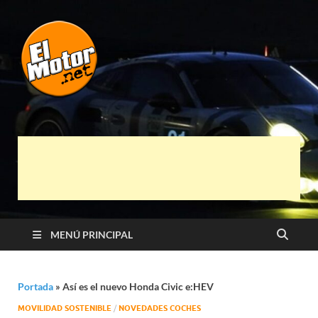
El Motor punto
Información sobre novedades y pruebas de
Automóviles
Net
MENÚ PRINCIPAL
Portada
»
Así es el nuevo Honda Civic e:HEV
MOVILIDAD SOSTENIBLE
/
NOVEDADES COCHES