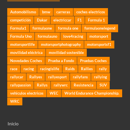
Automobilismo
bmw
carreras
coches electricos
competición
Dakar
electriccar
F1
Formula 1
Formula1
formulaone
formula one
formulaonelegend
Formula Uno
formulauno
love4racing
motorsport
motorsportlife
motorsportphotography
motorsportsf1
movilidad eléctrica
movilidad sostenible
Novedades Coches
Prueba a Fondo
Pruebas Coches
race
racing
racingislife
Raids
Rallies
rally
rallycar
Rallyes
rallyesport
rallyfans
rallying
rallypassion
Rallys
rallywrc
Resistencia
SUV
vehiculos electricos
WEC
World Endurance Championship.
WRC
Inicio