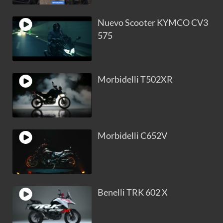
Nuevo Scooter KYMCO CV3
575
Morbidelli T502XR
Morbidelli C652V
Benelli TRK 602 X