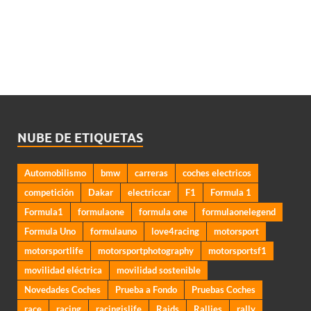
NUBE DE ETIQUETAS
Automobilismo
bmw
carreras
coches electricos
competición
Dakar
electriccar
F1
Formula 1
Formula1
formulaone
formula one
formulaonelegend
Formula Uno
formulauno
love4racing
motorsport
motorsportlife
motorsportphotography
motorsportsf1
movilidad eléctrica
movilidad sostenible
Novedades Coches
Prueba a Fondo
Pruebas Coches
race
racing
racingislife
Raids
Rallies
rally