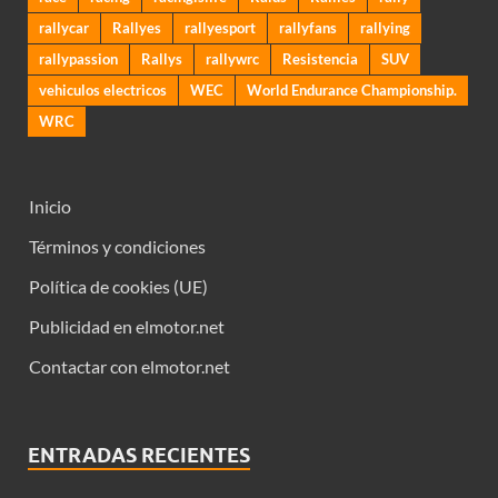
rallycar
Rallyes
rallyesport
rallyfans
rallying
rallypassion
Rallys
rallywrc
Resistencia
SUV
vehiculos electricos
WEC
World Endurance Championship.
WRC
Inicio
Términos y condiciones
Política de cookies (UE)
Publicidad en elmotor.net
Contactar con elmotor.net
ENTRADAS RECIENTES