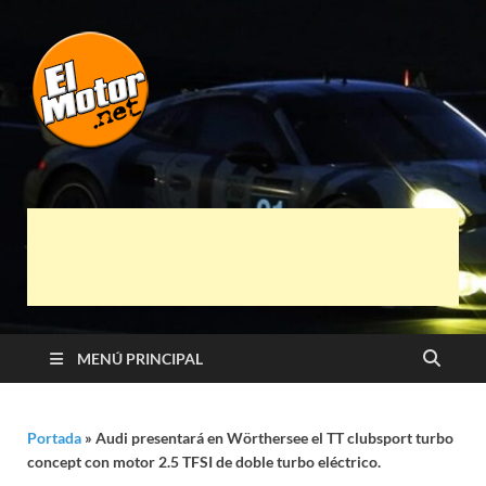
El Motor punto
Información sobre novedades y pruebas de
Automóviles
Net
MENÚ PRINCIPAL
Portada
»
Audi presentará en Wörthersee el TT clubsport turbo
concept con motor 2.5 TFSI de doble turbo eléctrico.