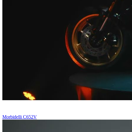
Morbidelli C652V