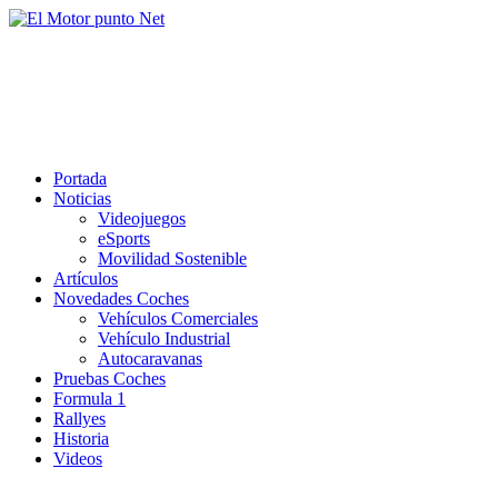
Saltar
al
El Motor punto Net
contenido
Información sobre novedades y pruebas de Automóviles
Portada
Noticias
Videojuegos
eSports
Movilidad Sostenible
Artículos
Novedades Coches
Vehículos Comerciales
Vehículo Industrial
Autocaravanas
Pruebas Coches
Formula 1
Rallyes
Historia
Videos