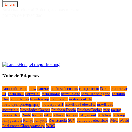
Suscriviendote al Boletin, aceptas nuestra
politica de Privacidad.
Nube de Etiquetas
Automobilismo
bmw
carreras
coches electricos
competición
Dakar
electriccar
F1
Formula 1
Formula1
formulaone
formula one
formulaonelegend
Formula
Uno
formulauno
love4racing
motorsport
motorsportlife
motorsportphotography
motorsportsf1
movilidad eléctrica
movilidad
sostenible
Novedades Coches
Prueba a Fondo
Pruebas Coches
race
racing
racingislife
Raids
Rallies
rally
rallycar
Rallyes
rallyesport
rallyfans
rallying
rallypassion
Rallys
rallywrc
Resistencia
SUV
vehiculos electricos
WEC
World
Endurance Championship.
WRC