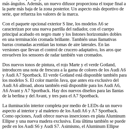
más ángulos. Además, un nuevo difusor proporciona el toque final a
la parte más baja de la zona posterior. Un aspecto más deportivo de
serie, que refuerza los valores de la marca.
Con el paquete opcional exterior S line, los modelos A6 se
caracterizan por una nueva parrilla del radiador, con el cuerpo
principal acabado en negro mate y los listones horizontales dobles
en una terminación cromada brillante. También unas llamativas
barras cromadas acentúan las tomas de aire laterales. En las
versiones que llevan el control de crucero adaptativo, los aros que
envuelven los sensores de radar también van cromados.
Dos nuevos tonos de pintura, el rojo Marte y el verde Gotland,
introducen una nota de frescura a la gama de colores de los Audi A6
y Audi A7 Sportback. El verde Gotland está disponible también para
los modelos S. El color marrón Java, que antes era exclusivo del
Audi A6 allroad, ahora también está disponible para los Audi A6,
A6 Avant y A7 Sportback. Hay dos nuevos diseños para las llantas
de la berlina y del Avant, y tres para el A7 Sportback.
La iluminación interior completa por medio de LEDs da un nuevo
aspecto al interior y al maletero de los Audi A6 y A7 Sportback.
Como opciones, Audi ofrece nuevas inserciones en plata Aluminum
Ellipse y una nueva madera exclusiva. Esta última también se puede
pedir en los Audi S6 y Audi S7. Asimismo, el Aluminum Ellipse