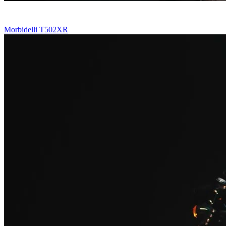
Morbidelli T502XR