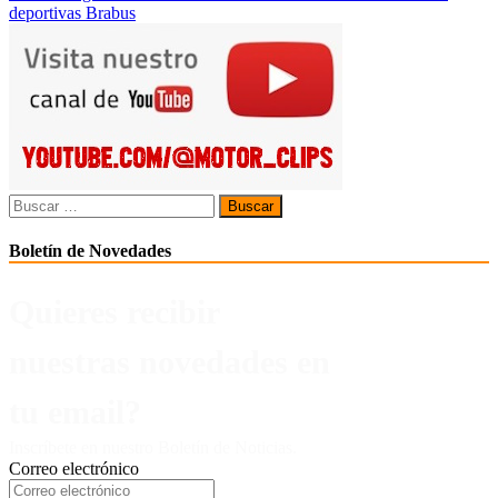
entradas
deportivas Brabus
Buscar:
Boletín de Novedades
Quieres recibir
nuestras novedades en
tu email?
Inscríbete en nuestro Boletín de Noticias.
Correo electrónico