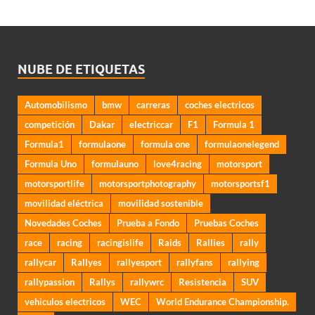
NUBE DE ETIQUETAS
Automobilismo
bmw
carreras
coches electricos
competición
Dakar
electriccar
F1
Formula 1
Formula1
formulaone
formula one
formulaonelegend
Formula Uno
formulauno
love4racing
motorsport
motorsportlife
motorsportphotography
motorsportsf1
movilidad eléctrica
movilidad sostenible
Novedades Coches
Prueba a Fondo
Pruebas Coches
race
racing
racingislife
Raids
Rallies
rally
rallycar
Rallyes
rallyesport
rallyfans
rallying
rallypassion
Rallys
rallywrc
Resistencia
SUV
vehiculos electricos
WEC
World Endurance Championship.