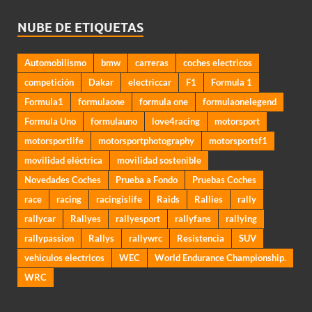
NUBE DE ETIQUETAS
Automobilismo
bmw
carreras
coches electricos
competición
Dakar
electriccar
F1
Formula 1
Formula1
formulaone
formula one
formulaonelegend
Formula Uno
formulauno
love4racing
motorsport
motorsportlife
motorsportphotography
motorsportsf1
movilidad eléctrica
movilidad sostenible
Novedades Coches
Prueba a Fondo
Pruebas Coches
race
racing
racingislife
Raids
Rallies
rally
rallycar
Rallyes
rallyesport
rallyfans
rallying
rallypassion
Rallys
rallywrc
Resistencia
SUV
vehiculos electricos
WEC
World Endurance Championship.
WRC