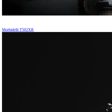
Morbidelli T502XR