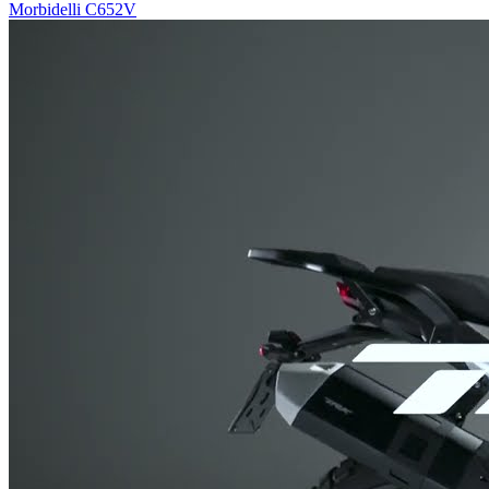
Morbidelli C652V