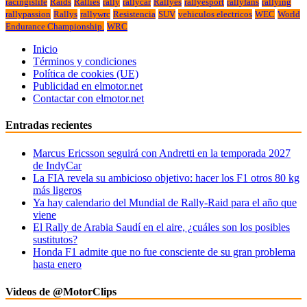
racingislife
Raids
Rallies
rally
rallycar
Rallyes
rallyesport
rallyfans
rallying
rallypassion
Rallys
rallywrc
Resistencia
SUV
vehiculos electricos
WEC
World
Endurance Championship.
WRC
Inicio
Términos y condiciones
Política de cookies (UE)
Publicidad en elmotor.net
Contactar con elmotor.net
Entradas recientes
Marcus Ericsson seguirá con Andretti en la temporada 2027
de IndyCar
La FIA revela su ambicioso objetivo: hacer los F1 otros 80 kg
más ligeros
Ya hay calendario del Mundial de Rally-Raid para el año que
viene
El Rally de Arabia Saudí en el aire, ¿cuáles son los posibles
sustitutos?
Honda F1 admite que no fue consciente de su gran problema
hasta enero
Videos de @MotorClips