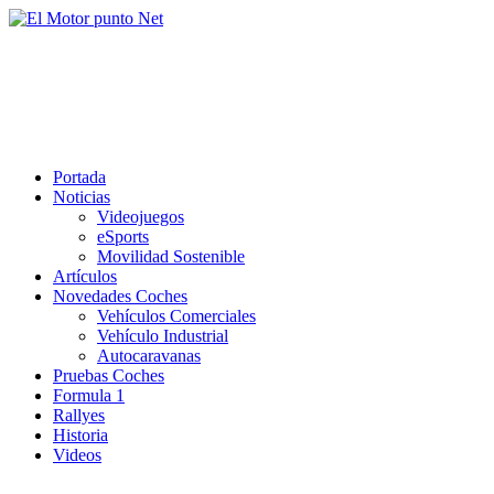
Saltar
al
El Motor punto Net
contenido
Información sobre novedades y pruebas de Automóviles
Portada
Noticias
Videojuegos
eSports
Movilidad Sostenible
Artículos
Novedades Coches
Vehículos Comerciales
Vehículo Industrial
Autocaravanas
Pruebas Coches
Formula 1
Rallyes
Historia
Videos