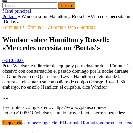
Buscar:
Menú principal
Portada
»
Windsor sobre Hamilton y Russell: «Mercedes necesita un
‘Bottas'»
Formula 1
/
Fórmula F1
/
Formula Uno
/
Noticias
Windsor sobre Hamilton y Russell:
«Mercedes necesita un ‘Bottas'»
09/10/2023
Peter Windsor, ex director de equipo y patrocinador de la Fórmula 1,
observó con consternación el pasado domingo por la noche durante
el Gran Premio de Qatar cómo Lewis Hamilton se retiraba de la
carrera al adelantar a su compañero de equipo George Russell. Sin
embargo, no es sólo Hamilton el culpable, dice Windsor.
….
Leer noticia completa en… https://www.gpfans.com/es/f1-
noticias/1005518/windsor-hamilton-russell-bottas-error-mercedes/
Etiquetada
carreras
competición
F1
Formula1
formulaone
formulaoneleg