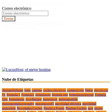
Inscríbete en nuestro Boletín de Noticias.
Correo electrónico
Suscriviendote al Boletin, aceptas nuestra
politica de Privacidad.
Nube de Etiquetas
Automobilismo
bmw
carreras
coches electricos
competición
Dakar
electriccar
F1
Formula 1
Formula1
formulaone
formula one
formulaonelegend
Formula
Uno
formulauno
love4racing
motorsport
motorsportlife
motorsportphotography
motorsportsf1
movilidad eléctrica
movilidad
sostenible
Novedades Coches
Prueba a Fondo
Pruebas Coches
race
racing