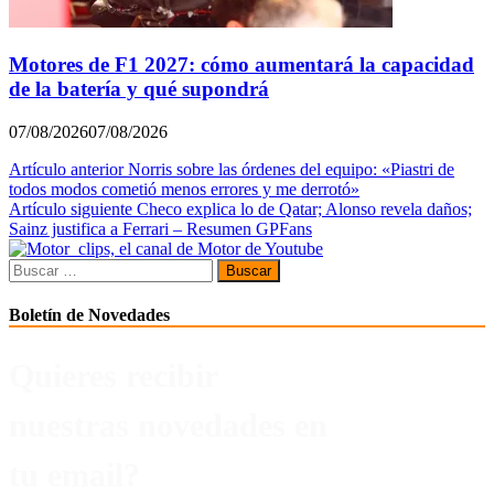
Motores de F1 2027: cómo aumentará la capacidad
de la batería y qué supondrá
07/08/2026
07/08/2026
Navegación
Artículo anterior
Norris sobre las órdenes del equipo: «Piastri de
todos modos cometió menos errores y me derrotó»
de
Artículo siguiente
Checo explica lo de Qatar; Alonso revela daños;
entradas
Sainz justifica a Ferrari – Resumen GPFans
Buscar:
Boletín de Novedades
Quieres recibir
nuestras novedades en
tu email?