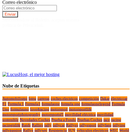
Correo electrónico
Suscriviendote al Boletin, aceptas nuestra
politica de Privacidad.
Nube de Etiquetas
Automobilismo
bmw
carreras
coches electricos
competición
Dakar
electriccar
F1
Formula 1
Formula1
formulaone
formula one
formulaonelegend
Formula
Uno
formulauno
love4racing
motorsport
motorsportlife
motorsportphotography
motorsportsf1
movilidad eléctrica
movilidad
sostenible
Novedades Coches
Prueba a Fondo
Pruebas Coches
race
racing
racingislife
Raids
Rallies
rally
rallycar
Rallyes
rallyesport
rallyfans
rallying
rallypassion
Rallys
rallywrc
Resistencia
SUV
vehiculos electricos
WEC
World