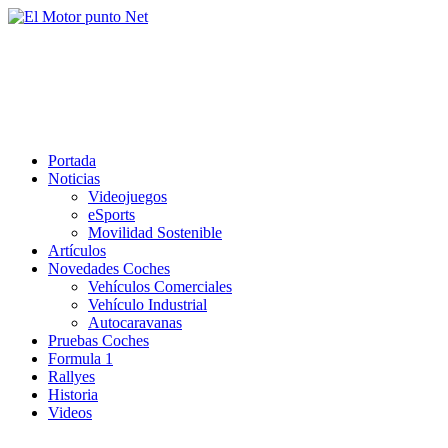
Saltar
al
El Motor punto Net
contenido
Información sobre novedades y pruebas de Automóviles
Portada
Noticias
Videojuegos
eSports
Movilidad Sostenible
Artículos
Novedades Coches
Vehículos Comerciales
Vehículo Industrial
Autocaravanas
Pruebas Coches
Formula 1
Rallyes
Historia
Videos