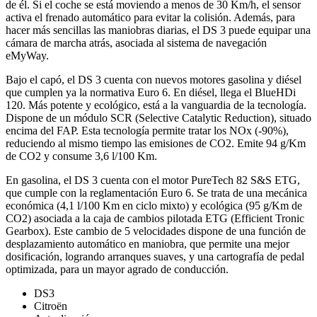
de él. Si el coche se está moviendo a menos de 30 Km/h, el sensor
activa el frenado automático para evitar la colisión. Además, para
hacer más sencillas las maniobras diarias, el DS 3 puede equipar una
cámara de marcha atrás, asociada al sistema de navegación
eMyWay.
Bajo el capó, el DS 3 cuenta con nuevos motores gasolina y diésel
que cumplen ya la normativa Euro 6. En diésel, llega el BlueHDi
120. Más potente y ecológico, está a la vanguardia de la tecnología.
Dispone de un módulo SCR (Selective Catalytic Reduction), situado
encima del FAP. Esta tecnología permite tratar los NOx (-90%),
reduciendo al mismo tiempo las emisiones de CO2. Emite 94 g/Km
de CO2 y consume 3,6 l/100 Km.
En gasolina, el DS 3 cuenta con el motor PureTech 82 S&S ETG,
que cumple con la reglamentación Euro 6. Se trata de una mecánica
económica (4,1 l/100 Km en ciclo mixto) y ecológica (95 g/Km de
CO2) asociada a la caja de cambios pilotada ETG (Efficient Tronic
Gearbox). Este cambio de 5 velocidades dispone de una función de
desplazamiento automático en maniobra, que permite una mejor
dosificación, logrando arranques suaves, y una cartografía de pedal
optimizada, para un mayor agrado de conducción.
DS3
Citroën