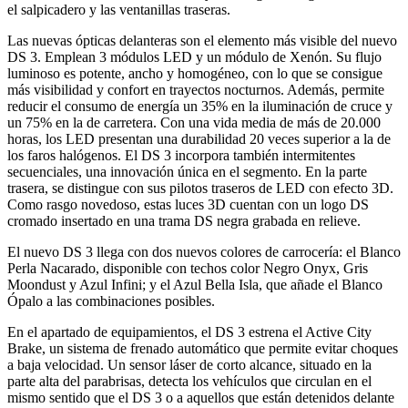
el salpicadero y las ventanillas traseras.
Las nuevas ópticas delanteras son el elemento más visible del nuevo
DS 3. Emplean 3 módulos LED y un módulo de Xenón. Su flujo
luminoso es potente, ancho y homogéneo, con lo que se consigue
más visibilidad y confort en trayectos nocturnos. Además, permite
reducir el consumo de energía un 35% en la iluminación de cruce y
un 75% en la de carretera. Con una vida media de más de 20.000
horas, los LED presentan una durabilidad 20 veces superior a la de
los faros halógenos. El DS 3 incorpora también intermitentes
secuenciales, una innovación única en el segmento. En la parte
trasera, se distingue con sus pilotos traseros de LED con efecto 3D.
Como rasgo novedoso, estas luces 3D cuentan con un logo DS
cromado insertado en una trama DS negra grabada en relieve.
El nuevo DS 3 llega con dos nuevos colores de carrocería: el Blanco
Perla Nacarado, disponible con techos color Negro Onyx, Gris
Moondust y Azul Infini; y el Azul Bella Isla, que añade el Blanco
Ópalo a las combinaciones posibles.
En el apartado de equipamientos, el DS 3 estrena el Active City
Brake, un sistema de frenado automático que permite evitar choques
a baja velocidad. Un sensor láser de corto alcance, situado en la
parte alta del parabrisas, detecta los vehículos que circulan en el
mismo sentido que el DS 3 o a aquellos que están detenidos delante