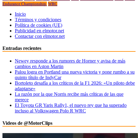
Endurance Championship.
WRC
Inicio
Términos y condiciones
Política de cookies (UE)
Publicidad en elmotor.net
Contactar con elmotor.net
Entradas recientes
Newey responde a los rumores de Horner y avisa de más
cambios en Aston Martin
Palou logra en Portland una nueva victoria y pone rumbo a su
quinto título de IndyCar
Bortoleto desafía a los críticos de la F1 2026: «Un piloto debe
adaptarse»
La razón por la que Norris recibe más críticas de las que
merece
El Toyota GR Yaris Rally1, el nuevo rey que ha superado
incluso al Volkswagen Polo R WRC
Videos de @MotorClips