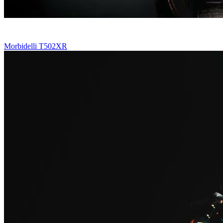
Morbidelli T502XR