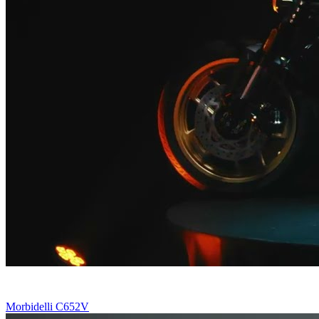
Morbidelli C652V