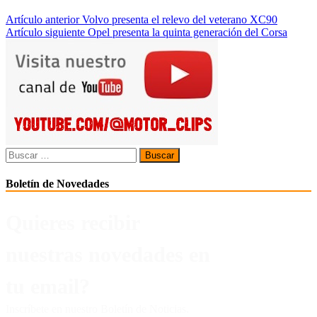
Navegación
Artículo anterior
Volvo presenta el relevo del veterano XC90
Artículo siguiente
Opel presenta la quinta generación del Corsa
de
entradas
Buscar:
Boletín de Novedades
Quieres recibir
nuestras novedades en
tu email?
Inscríbete en nuestro Boletín de Noticias.