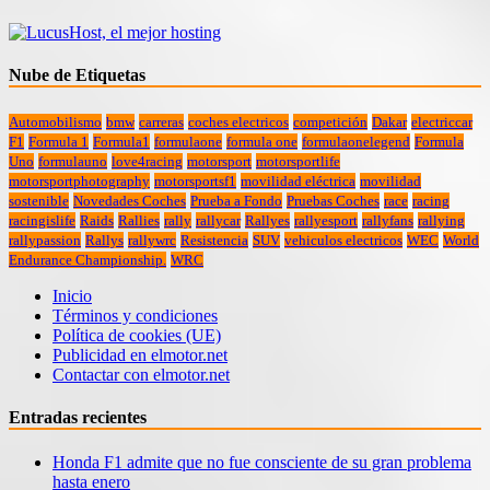
Nube de Etiquetas
Automobilismo
bmw
carreras
coches electricos
competición
Dakar
electriccar
F1
Formula 1
Formula1
formulaone
formula one
formulaonelegend
Formula
Uno
formulauno
love4racing
motorsport
motorsportlife
motorsportphotography
motorsportsf1
movilidad eléctrica
movilidad
sostenible
Novedades Coches
Prueba a Fondo
Pruebas Coches
race
racing
racingislife
Raids
Rallies
rally
rallycar
Rallyes
rallyesport
rallyfans
rallying
rallypassion
Rallys
rallywrc
Resistencia
SUV
vehiculos electricos
WEC
World
Endurance Championship.
WRC
Inicio
Términos y condiciones
Política de cookies (UE)
Publicidad en elmotor.net
Contactar con elmotor.net
Entradas recientes
Honda F1 admite que no fue consciente de su gran problema
hasta enero