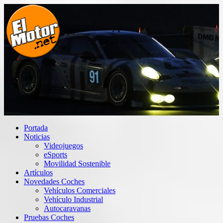
Saltar
al
contenido
El Motor punto Net
Información sobre novedades y pruebas de Automóviles
Portada
Noticias
Videojuegos
eSports
Movilidad Sostenible
Artículos
Novedades Coches
Vehículos Comerciales
Vehículo Industrial
Autocaravanas
Pruebas Coches