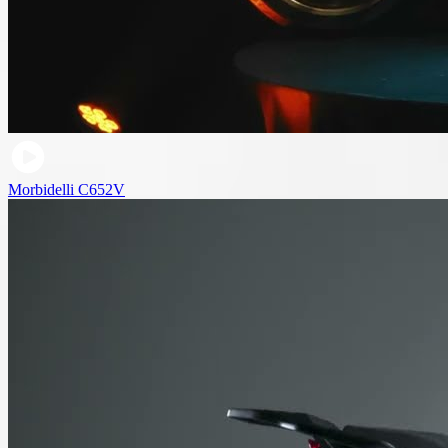
Morbidelli C652V