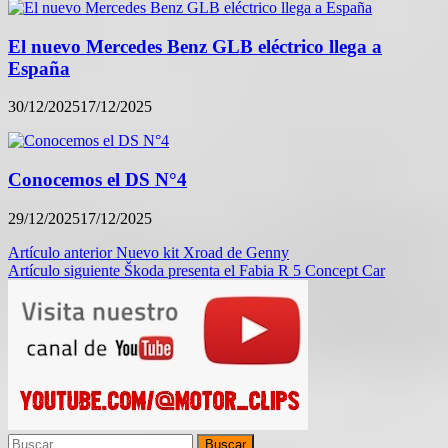
El nuevo Mercedes Benz GLB eléctrico llega a
España
30/12/2025
17/12/2025
Conocemos el DS N°4
29/12/2025
17/12/2025
Navegación
Artículo anterior
Nuevo kit Xroad de Genny
Artículo siguiente
Škoda presenta el Fabia R 5 Concept Car
de
entradas
Buscar: