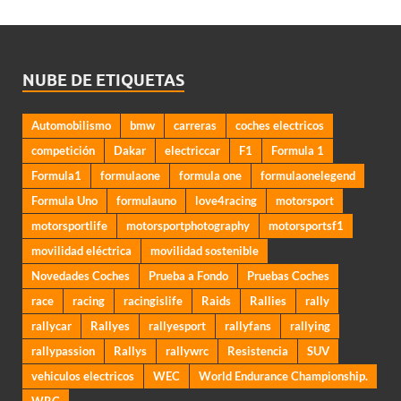
NUBE DE ETIQUETAS
Automobilismo
bmw
carreras
coches electricos
competición
Dakar
electriccar
F1
Formula 1
Formula1
formulaone
formula one
formulaonelegend
Formula Uno
formulauno
love4racing
motorsport
motorsportlife
motorsportphotography
motorsportsf1
movilidad eléctrica
movilidad sostenible
Novedades Coches
Prueba a Fondo
Pruebas Coches
race
racing
racingislife
Raids
Rallies
rally
rallycar
Rallyes
rallyesport
rallyfans
rallying
rallypassion
Rallys
rallywrc
Resistencia
SUV
vehiculos electricos
WEC
World Endurance Championship.
WRC