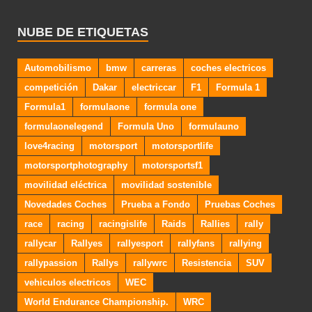
NUBE DE ETIQUETAS
Automobilismo
bmw
carreras
coches electricos
competición
Dakar
electriccar
F1
Formula 1
Formula1
formulaone
formula one
formulaonelegend
Formula Uno
formulauno
love4racing
motorsport
motorsportlife
motorsportphotography
motorsportsf1
movilidad eléctrica
movilidad sostenible
Novedades Coches
Prueba a Fondo
Pruebas Coches
race
racing
racingislife
Raids
Rallies
rally
rallycar
Rallyes
rallyesport
rallyfans
rallying
rallypassion
Rallys
rallywrc
Resistencia
SUV
vehiculos electricos
WEC
World Endurance Championship.
WRC