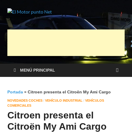
El Motor
Información sobre novedades y pruebas
de Automóviles
punto Net
MENÚ PRINCIPAL
Portada
»
Citroen presenta el Citroën My Ami Cargo
NOVEDADES COCHES
/
VEHÍCULO INDUSTRIAL
/
VEHÍCULOS
COMERCIALES
Citroen presenta el
Citroën My Ami Cargo