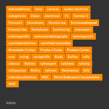
Automobilismo
bmw
carreras
coches electricos
competición
Dakar
electriccar
F1
Formula 1
Formula1
formulaone
formula one
formulaonelegend
Formula Uno
formulauno
love4racing
motorsport
motorsportlife
motorsportphotography
motorsportsf1
movilidad eléctrica
movilidad sostenible
Novedades Coches
Prueba a Fondo
Pruebas Coches
race
racing
racingislife
Raids
Rallies
rally
rallycar
Rallyes
rallyesport
rallyfans
rallying
rallypassion
Rallys
rallywrc
Resistencia
SUV
vehiculos electricos
WEC
World Endurance Championship.
WRC
Inicio