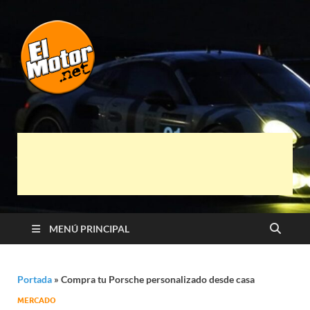
El Motor punto
Información sobre novedades y pruebas de
Automóviles
Net
MENÚ PRINCIPAL
Portada
»
Compra tu Porsche personalizado desde casa
MERCADO