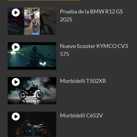
Prueba de la BMW R12 GS
2025
Nuevo Scooter KYMCO CV3
575
Morbidelli T502XR
Morbidelli C652V