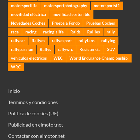
motorsportlife
motorsportphotography
motorsportsf1
movilidad eléctrica
movilidad sostenible
Novedades Coches
Prueba a Fondo
Pruebas Coches
race
racing
racingislife
Raids
Rallies
rally
rallycar
Rallyes
rallyesport
rallyfans
rallying
rallypassion
Rallys
rallywrc
Resistencia
SUV
vehiculos electricos
WEC
World Endurance Championship.
WRC
Inicio
Términos y condiciones
Política de cookies (UE)
Publicidad en elmotor.net
Contactar con elmotor.net