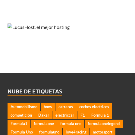
NUBE DE ETIQUETAS
Automobilismo
bmw
carreras
coches electricos
competición
Dakar
electriccar
F1
Formula 1
Formula1
formulaone
formula one
formulaonelegend
Formula Uno
formulauno
love4racing
motorsport