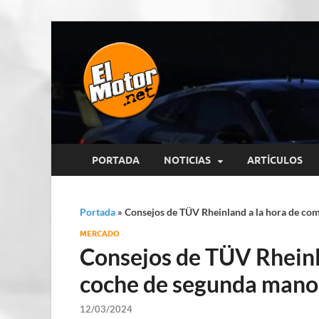
El Motor p
Información sobre novedades y 
PORTADA
NOTICIAS
ARTÍCULOS
Portada
»
Consejos de TÜV Rheinland a la hora de co
MERCADO
Consejos de TÜV Rheinl
coche de segunda mano
12/03/2024