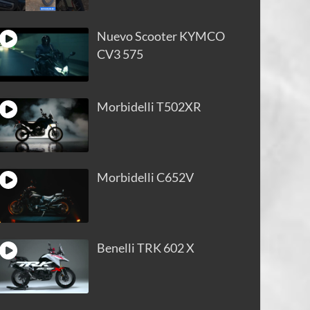
Nuevo Scooter KYMCO
CV3 575
Morbidelli T502XR
Morbidelli C652V
Benelli TRK 602 X