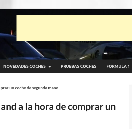
unto Net
pruebas de Automóviles
NOVEDADES COCHES
PRUEBAS COCHES
FORMULA 1
mprar un coche de segunda mano
and a la hora de comprar un