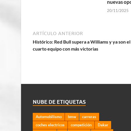
nuevas op
20/11/2025
ARTÍCULO ANTERIOR
Histórico: Red Bull supera a Williams y ya son el
cuarto equipo con más victorias
NUBE DE ETIQUETAS
Automobilismo
bmw
carreras
coches electricos
competición
Dakar