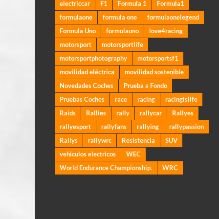
electriccar
F1
Formula 1
Formula1
formulaone
formula one
formulaonelegend
Formula Uno
formulauno
love4racing
motorsport
motorsportlife
motorsportphotography
motorsportsf1
movilidad eléctrica
movilidad sostenible
Novedades Coches
Prueba a Fondo
Pruebas Coches
race
racing
racingislife
Raids
Rallies
rally
rallycar
Rallyes
rallyesport
rallyfans
rallying
rallypassion
Rallys
rallywrc
Resistencia
SUV
vehiculos electricos
WEC
World Endurance Championship.
WRC