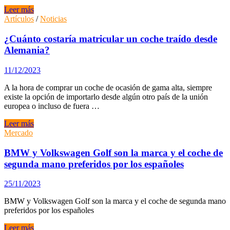
del
Consejos
Leer más
11
de
Artículos
/
Noticias
al
TÜV
16
Rheinland
¿Cuánto costaría matricular un coche traído desde
de
a
Alemania?
junio?
la
hora
11/12/2023
de
comprar
A la hora de comprar un coche de ocasión de gama alta, siempre
un
existe la opción de importarlo desde algún otro país de la unión
coche
europea o incluso de fuera …
de
segunda
¿Cuánto
Leer más
mano
costaría
Mercado
matricular
un
BMW y Volkswagen Golf son la marca y el coche de
coche
segunda mano preferidos por los españoles
traído
desde
25/11/2023
Alemania?
BMW y Volkswagen Golf son la marca y el coche de segunda mano
preferidos por los españoles
BMW
Leer más