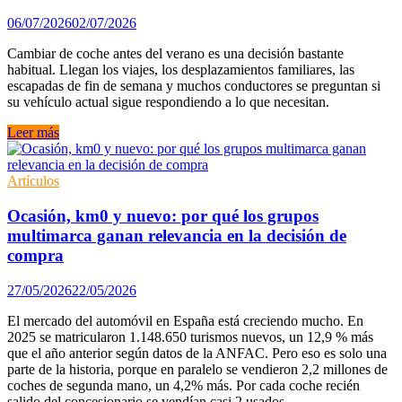
06/07/2026
02/07/2026
Cambiar de coche antes del verano es una decisión bastante
habitual. Llegan los viajes, los desplazamientos familiares, las
escapadas de fin de semana y muchos conductores se preguntan si
su vehículo actual sigue respondiendo a lo que necesitan.
Ocasión,
Leer más
km0
o
nuevo:
Artículos
qué
valora
Ocasión, km0 y nuevo: por qué los grupos
hoy
multimarca ganan relevancia en la decisión de
quien
compra
cambia
de
27/05/2026
22/05/2026
coche
antes
El mercado del automóvil en España está creciendo mucho. En
del
2025 se matricularon 1.148.650 turismos nuevos, un 12,9 % más
verano
que el año anterior según datos de la ANFAC. Pero eso es solo una
parte de la historia, porque en paralelo se vendieron 2,2 millones de
coches de segunda mano, un 4,2% más. Por cada coche recién
salido del concesionario se vendían casi 2 usados.