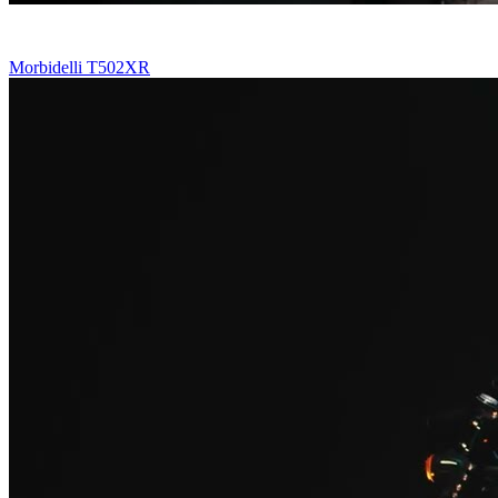
Morbidelli T502XR