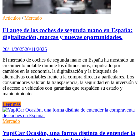
Artículos
/
Mercado
El auge de los coches de segunda mano en España:
digitalización, marcas y nuevas oportunidades.
20/11/2025
20/11/2025
El mercado de coches de segunda mano en España ha mostrado un
crecimiento notable durante los últimos años, impulsado por
cambios en la economía, la digitalización y la búsqueda de
alternativas confiables frente a la compra directa a particulares. Los
consumidores valoran la transparencia, la seguridad en la inversión y
el acceso a vehículos con garantías que respalden su estado y
mantenimiento
El
Leer más
auge
de
los
Mercado
coches
de
YupiCar Ocasión, una forma distinta de entender la
segunda
compraventa de coches en España.