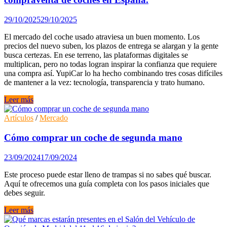
mano
en
29/10/2025
29/10/2025
España:
digitalización,
El mercado del coche usado atraviesa un buen momento. Los
marcas
precios del nuevo suben, los plazos de entrega se alargan y la gente
y
busca certezas. En ese terreno, las plataformas digitales se
nuevas
multiplican, pero no todas logran inspirar la confianza que requiere
oportunidades.
una compra así. YupiCar lo ha hecho combinando tres cosas difíciles
de mantener a la vez: tecnología, transparencia y trato humano.
YupiCar
Leer más
Ocasión,
una
Artículos
/
Mercado
forma
distinta
Cómo comprar un coche de segunda mano
de
entender
23/09/2024
17/09/2024
la
compraventa
Este proceso puede estar lleno de trampas si no sabes qué buscar.
de
Aquí te ofrecemos una guía completa con los pasos iniciales que
coches
debes seguir.
en
España.
Cómo
Leer más
comprar