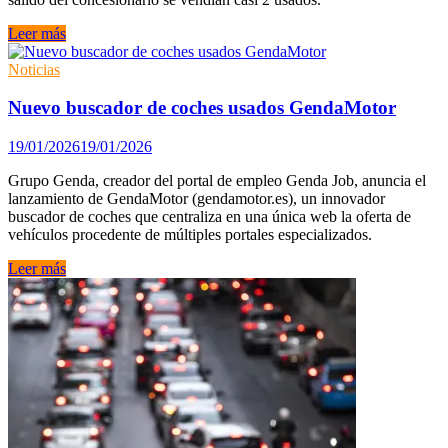
Ocasión,
Leer más
km0
y
Noticias
nuevo:
por
Nuevo buscador de coches usados GendaMotor
qué
los
19/01/2026
19/01/2026
grupos
multimarca
Grupo Genda, creador del portal de empleo Genda Job, anuncia el
ganan
lanzamiento de GendaMotor (gendamotor.es), un innovador
relevancia
buscador de coches que centraliza en una única web la oferta de
en
vehículos procedente de múltiples portales especializados.
la
decisión
Nuevo
Leer más
de
buscador
compra
de
coches
usados
GendaMotor