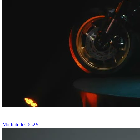
Morbidelli C652V