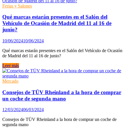
un
coche
Ferias y Salones
de
segunda
Qué marcas estarán presentes en el Salón del
mano
Vehículo de Ocasión de Madrid del 11 al 16 de
junio?
10/06/2024
10/06/2024
Qué marcas estarán presentes en el Salón del Vehículo de Ocasión
de Madrid del 11 al 16 de junio?
Qué
Leer más
marcas
estarán
presentes
Mercado
en
el
Consejos de TÜV Rheinland a la hora de comprar
Salón
un coche de segunda mano
del
Vehículo
12/03/2024
06/03/2024
de
Ocasión
Consejos de TÜV Rheinland a la hora de comprar un coche de
de
segunda mano
Madrid