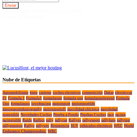
Suscriviendote al Boletin, aceptas nuestra
politica de Privacidad.
Nube de Etiquetas
Automobilismo
bmw
carreras
coches electricos
competición
Dakar
electriccar
F1
Formula 1
Formula1
formulaone
formula one
formulaonelegend
Formula
Uno
formulauno
love4racing
motorsport
motorsportlife
motorsportphotography
motorsportsf1
movilidad eléctrica
movilidad
sostenible
Novedades Coches
Prueba a Fondo
Pruebas Coches
race
racing
racingislife
Raids
Rallies
rally
rallycar
Rallyes
rallyesport
rallyfans
rallying
rallypassion
Rallys
rallywrc
Resistencia
SUV
vehiculos electricos
WEC
World
Endurance Championship.
WRC