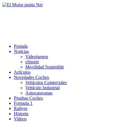
Saltar
al
El Motor punto Net
contenido
Información sobre novedades y pruebas de Automóviles
Portada
Noticias
Videojuegos
eSports
Movilidad Sostenible
Artículos
Novedades Coches
Vehículos Comerciales
Vehículo Industrial
Autocaravanas
Pruebas Coches
Formula 1
Rallyes
Historia
Videos