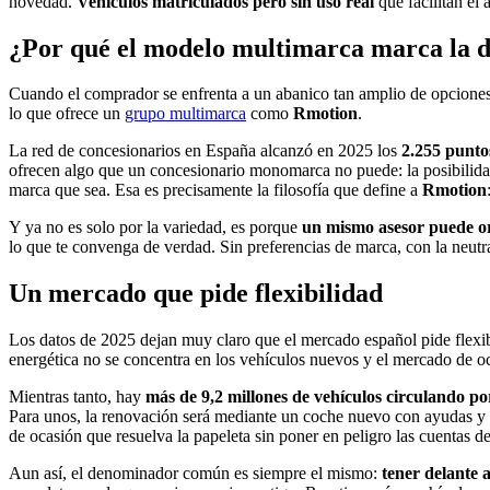
novedad.
Vehículos matriculados pero sin uso real
que facilitan el
¿Por qué el modelo multimarca marca la d
Cuando el comprador se enfrenta a un abanico tan amplio de opciones 
lo que ofrece un
grupo multimarca
como
Rmotion
.
La red de concesionarios en España alcanzó en 2025 los
2.255 punto
ofrecen algo que un concesionario monomarca no puede: la posibilidad 
marca que sea. Esa es precisamente la filosofía que define a
Rmotion
Y ya no es solo por la variedad, es porque
un mismo asesor puede or
lo que te convenga de verdad. Sin preferencias de marca, con la neutr
Un mercado que pide flexibilidad
Los datos de 2025 dejan muy claro que el mercado español pide flexi
energética no se concentra en los vehículos nuevos y el mercado de oc
Mientras tanto, hay
más de 9,2 millones de vehículos circulando p
Para unos, la renovación será mediante un coche nuevo con ayudas y f
de ocasión que resuelva la papeleta sin poner en peligro las cuentas de
Aun así, el denominador común es siempre el mismo:
tener delante 