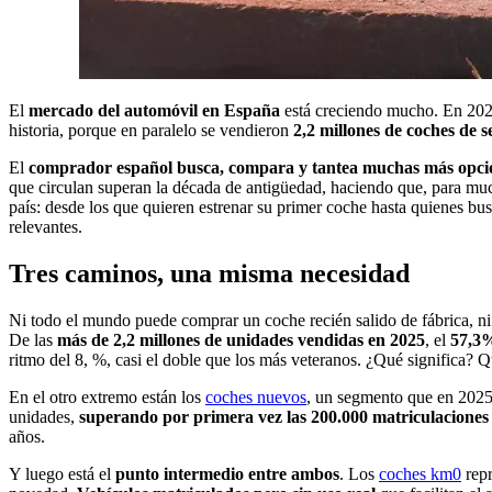
El
mercado del automóvil en España
está creciendo mucho. En 202
historia, porque en paralelo se vendieron
2,2 millones de coches de
El
comprador español busca, compara y tantea muchas más opc
que circulan superan la década de antigüedad, haciendo que, para mu
país: desde los que quieren estrenar su primer coche hasta quienes bu
relevantes.
Tres caminos, una misma necesidad
Ni todo el mundo puede comprar un coche recién salido de fábrica, n
De las
más de 2,2 millones de unidades vendidas en 2025
, el
57,
ritmo del 8, %, casi el doble que los más veteranos. ¿Qué significa? 
En el otro extremo están los
coches nuevos
, un segmento que en 2025 
unidades,
superando por primera vez las 200.000 matriculacione
años.
Y luego está el
punto intermedio entre ambos
. Los
coches km0
repr