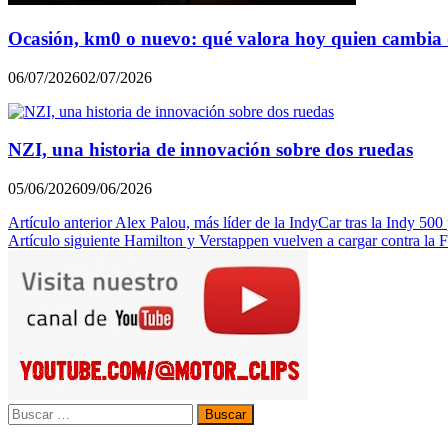
Ocasión, km0 o nuevo: qué valora hoy quien cambia d
06/07/2026
02/07/2026
NZI, una historia de innovación sobre dos ruedas
05/06/2026
09/06/2026
Navegación
Artículo anterior
Alex Palou, más líder de la IndyCar tras la Indy 500
Artículo siguiente
Hamilton y Verstappen vuelven a cargar contra la F
de
entradas
Buscar: