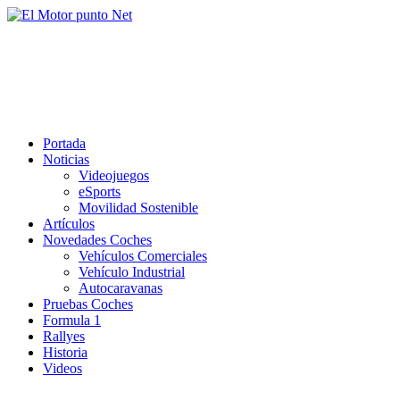
Saltar
al
El Motor punto Net
contenido
Información sobre novedades y pruebas de Automóviles
Portada
Noticias
Videojuegos
eSports
Movilidad Sostenible
Artículos
Novedades Coches
Vehículos Comerciales
Vehículo Industrial
Autocaravanas
Pruebas Coches
Formula 1
Rallyes
Historia
Videos