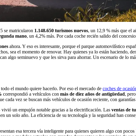
5 se matricularon
1.148.650 turismos nuevos
, un 12,9 % más que el a
 segunda mano
, un 4,2% más. Por cada coche recién salido del concesio
iones
ahora. Y eso es interesante, porque el parque automovilístico es
chos, sea el momento de renovar. Hay quienes ya lo están haciendo, d
scan algo seminuevo y que les sirva para ahorrar. Un escenario de lo má
i todo el mundo quiere hacerlo. Por eso el mercado de
coches de ocasió
3%
correspondió a vehículos con
más de diez años de antigüedad
, per
Que cada vez se buscan más vehículos de ocasión reciente, con garantías
vivió un empujón notable gracias a la electrificación. Las
ventas de tu
s
en un solo año. La eficiencia de su tecnología y la seguridad han con
esentan esa tercera vía inteligente para quienes quieren algo con pocos