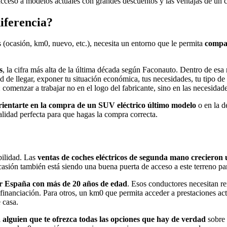
 acceso a modelos actuales con grandes descuentos y las ventajas de un 
iferencia?
(ocasión, km0, nuevo, etc.), necesita un entorno que le permita
compar
s
, la cifra más alta de la última década según Faconauto. Dentro de esa
de llegar, exponer tu situación económica, tus necesidades, tu tipo de
: comenzar a trabajar no en el logo del fabricante, sino en las necesidade
ientarte en la compra de un SUV eléctrico último modelo
o en la 
alidad perfecta para que hagas la compra correcta.
bilidad. Las
ventas de coches eléctricos de segunda mano creciero
asión también está siendo una buena puerta de acceso a este terreno par
or España con más de 20 años de edad
. Esos conductores necesitan re
inanciación. Para otros, un km0 que permita acceder a prestaciones act
 casa.
a alguien que te ofrezca todas las opciones que hay de verdad
sobre 