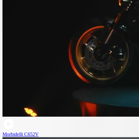
Morbidelli C652V