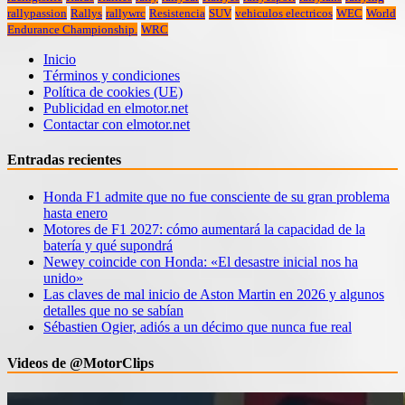
rallypassion
Rallys
rallywrc
Resistencia
SUV
vehiculos electricos
WEC
World
Endurance Championship.
WRC
Inicio
Términos y condiciones
Política de cookies (UE)
Publicidad en elmotor.net
Contactar con elmotor.net
Entradas recientes
Honda F1 admite que no fue consciente de su gran problema
hasta enero
Motores de F1 2027: cómo aumentará la capacidad de la
batería y qué supondrá
Newey coincide con Honda: «El desastre inicial nos ha
unido»
Las claves de mal inicio de Aston Martin en 2026 y algunos
detalles que no se sabían
Sébastien Ogier, adiós a un décimo que nunca fue real
Videos de @MotorClips