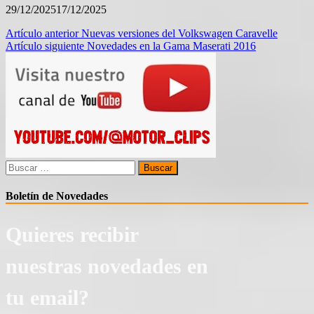
29/12/2025
17/12/2025
Navegación
Artículo anterior
Nuevas versiones del Volkswagen Caravelle
Artículo siguiente
Novedades en la Gama Maserati 2016
de
entradas
Buscar:
Boletín de Novedades
Quieres recibir
nuestras novedades en
tu email?