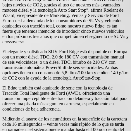
bajos niveles de CO2, gracias al uso de nuestros más avanzados
motores diésel y la tecnología Auto Start Stop”, afirma Roelant de
Waard, vicepresidente de Marketing, Ventas y Servicio de Ford
Europa. «La demanda de los consumidores de SUVs y vehículos
equipados con tracción total, como nuestro nuevo Edge, es tan
fuerte que tenemos intención de introducir cinco nuevos vehículos
en los próximos tres años que competirán en el segmento de SUVs y
crossovers».
El elegante y sofisticado SUV Ford Edge está disponible en Europa
con un motor diésel TDCi 2.0 de 180 CV con transmisión manual
de seis velocidades, o un diésel TDCi biturbo de 210 CV con
transmisión automática PowerShift de seis velocidades. Ambas
opciones tienen un consumo de 5,8 litros/100 km y emiten 149 g/km
de CO2 con la ayuda de la tecnología AutoStart-Stop.
El Edge también está equipado de serie con la tecnología de
Tracción Total Inteligente de Ford (AWD), ofreciendo una
transición imperceptible entre tracción delantera y tracción total para
ofrecer una pisada más segura en carretera, especialmente en
condiciones de baja adherencia.
Midiendo el agarre de los neumáticos en la superficie de la carretera
cada 16 milisegundos – veinte veces más rápido de lo que se tarda
en parpadear– el sistema puede mandar hasta el 100 por ciento del