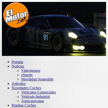
Saltar
al
contenido
El Motor punto Net
Información sobre novedades y pruebas de Automóviles
Portada
Noticias
Videojuegos
eSports
Movilidad Sostenible
Artículos
Novedades Coches
Vehículos Comerciales
Vehículo Industrial
Autocaravanas
Pruebas Coches