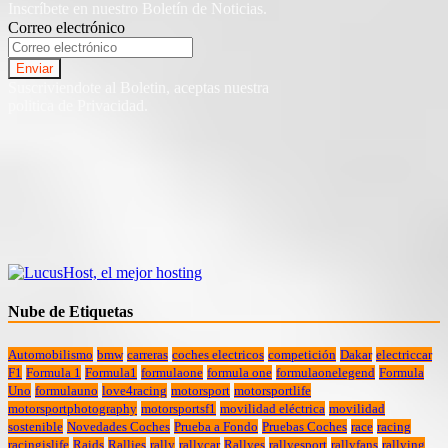
Inscríbete en nuestro Boletín de Noticias.
Correo electrónico
Suscriviendote al Boletin, aceptas nuestra
politica de Privacidad.
Nube de Etiquetas
Automobilismo
bmw
carreras
coches electricos
competición
Dakar
electriccar
F1
Formula 1
Formula1
formulaone
formula one
formulaonelegend
Formula
Uno
formulauno
love4racing
motorsport
motorsportlife
motorsportphotography
motorsportsf1
movilidad eléctrica
movilidad
sostenible
Novedades Coches
Prueba a Fondo
Pruebas Coches
race
racing
racingislife
Raids
Rallies
rally
rallycar
Rallyes
rallyesport
rallyfans
rallying