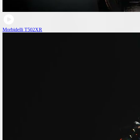
Morbidelli T502XR