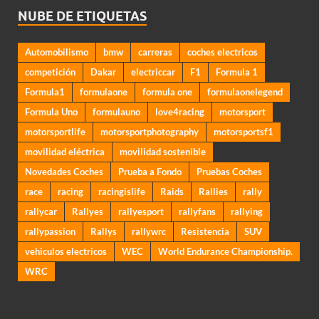
NUBE DE ETIQUETAS
Automobilismo
bmw
carreras
coches electricos
competición
Dakar
electriccar
F1
Formula 1
Formula1
formulaone
formula one
formulaonelegend
Formula Uno
formulauno
love4racing
motorsport
motorsportlife
motorsportphotography
motorsportsf1
movilidad eléctrica
movilidad sostenible
Novedades Coches
Prueba a Fondo
Pruebas Coches
race
racing
racingislife
Raids
Rallies
rally
rallycar
Rallyes
rallyesport
rallyfans
rallying
rallypassion
Rallys
rallywrc
Resistencia
SUV
vehiculos electricos
WEC
World Endurance Championship.
WRC