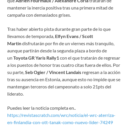
que
Adrien Fourmaux / Alexandre Coria
tratarán de
mantener la inercia positiva tras una primera mitad de
campaña con demasiados grises.
Tras haber abierto pista durante gran parte de lo que
llevamos de temporada,
Elfyn Evans / Scott
Martin
disfrutarán por fin de un viernes más tranquilo,
aunque partirán desde la segunda plaza a bordo de
un
Toyota GR Yaris Rally1
con el que tratarán de regresar
a los puestos de honor tras cuatro citas fuera de ellos. Por
su parte,
Seb Ogier / Vincent Landais
regresan a la acción
tras su ausencia en Estonia, aunque esto no impide que se
mantengan terceros del campeonato a solo 21pts del
liderato.
Puedes leer la noticia completa en..
https://revistascratch.com/wrc/noticia/el-wrc-aterriza-
en-finlandia-con-ott-tanak-como-nuevo-lider-74249