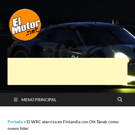
El Motor punto
Información sobre novedades y pruebas de
Automóviles
Net
MENÚ PRINCIPAL
Portada
»
El WRC aterriza en Finlandia con Ott Tänak como
nuevo líder