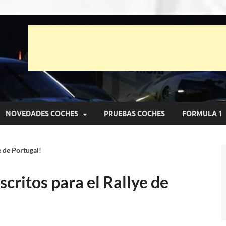
unto Net
pruebas de Automóviles
NOVEDADES COCHES
PRUEBAS COCHES
FORMULA 1
e de Portugal!
scritos para el Rallye de