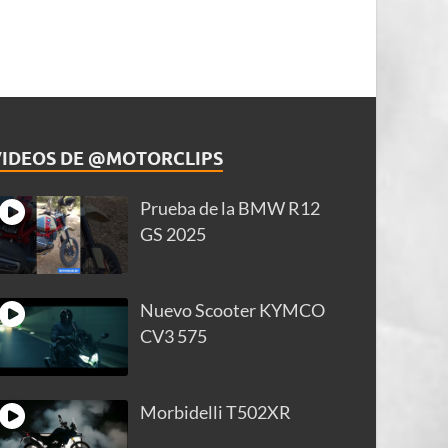
VIDEOS DE @MOTORCLIPS
Prueba de la BMW R12
GS 2025
Nuevo Scooter KYMCO
CV3 575
Morbidelli T502XR