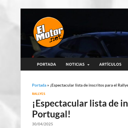
El Motor p
Información sobre novedades y 
PORTADA
NOTICIAS
ARTÍCULOS
Portada
»
¡Espectacular lista de inscritos para el Rally
RALLYES
¡Espectacular lista de in
Portugal!
30/04/2025