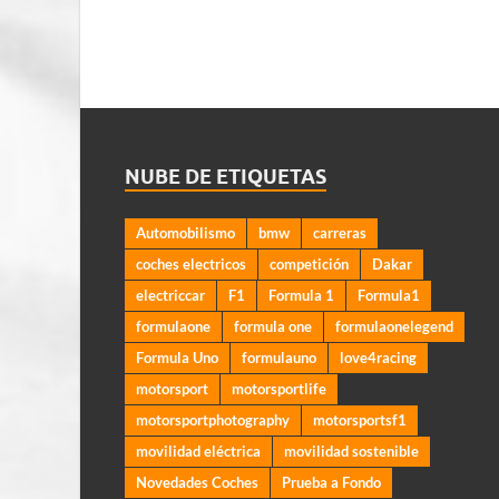
NUBE DE ETIQUETAS
Automobilismo
bmw
carreras
coches electricos
competición
Dakar
electriccar
F1
Formula 1
Formula1
formulaone
formula one
formulaonelegend
Formula Uno
formulauno
love4racing
motorsport
motorsportlife
motorsportphotography
motorsportsf1
movilidad eléctrica
movilidad sostenible
Novedades Coches
Prueba a Fondo