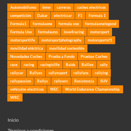
Automobilismo
bmw
carreras
coches electricos
competición
Dakar
electriccar
F1
Formula 1
Formula1
formulaone
formula one
formulaonelegend
Formula Uno
formulauno
love4racing
motorsport
motorsportlife
motorsportphotography
motorsportsf1
movilidad eléctrica
movilidad sostenible
Novedades Coches
Prueba a Fondo
Pruebas Coches
race
racing
racingislife
Raids
Rallies
rally
rallycar
Rallyes
rallyesport
rallyfans
rallying
rallypassion
Rallys
rallywrc
Resistencia
SUV
vehiculos electricos
WEC
World Endurance Championship.
WRC
Inicio
Términos y condiciones