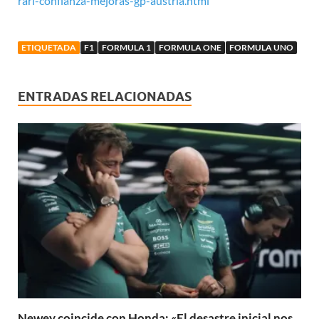
rari-confianza-mejoras-gp-austria.html
ETIQUETADA
F1
FORMULA 1
FORMULA ONE
FORMULA UNO
ENTRADAS RELACIONADAS
Newey coincide con Honda: «El desastre inicial nos