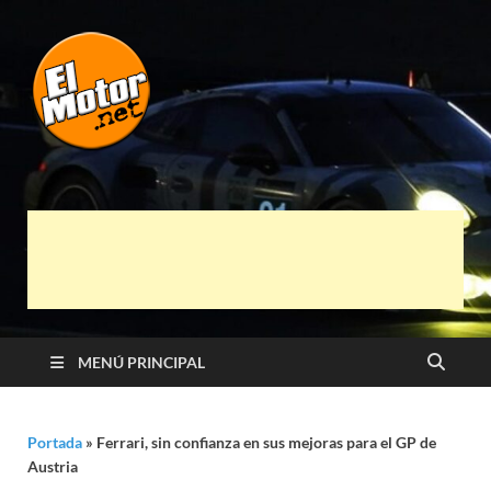
El Motor punto
Información sobre novedades y pruebas de
Automóviles
Net
MENÚ PRINCIPAL
Portada
»
Ferrari, sin confianza en sus mejoras para el GP de
Austria