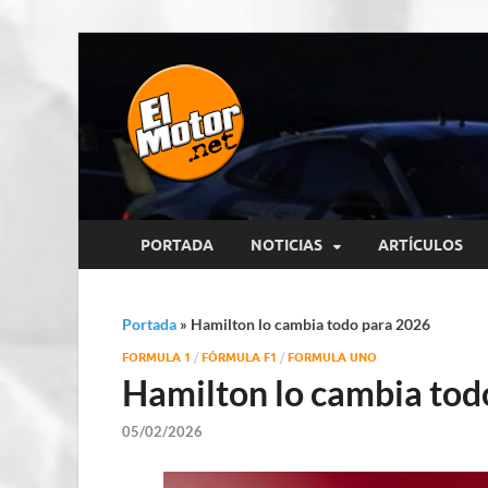
El Motor p
Información sobre novedades y 
PORTADA
NOTICIAS
ARTÍCULOS
Portada
»
Hamilton lo cambia todo para 2026
FORMULA 1
/
FÓRMULA F1
/
FORMULA UNO
Hamilton lo cambia tod
05/02/2026