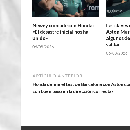
Newey coincide con Honda:
Las claves 
«El desastre inicial nos ha
Aston Mart
unido»
algunos de
sabían
06/08/2026
06/08/2026
ARTÍCULO ANTERIOR
Honda define el test de Barcelona con Aston c
«un buen paso en la dirección correcta»