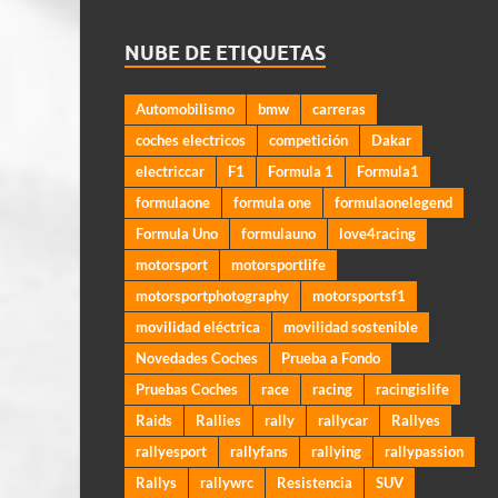
NUBE DE ETIQUETAS
Automobilismo
bmw
carreras
coches electricos
competición
Dakar
electriccar
F1
Formula 1
Formula1
formulaone
formula one
formulaonelegend
Formula Uno
formulauno
love4racing
motorsport
motorsportlife
motorsportphotography
motorsportsf1
movilidad eléctrica
movilidad sostenible
Novedades Coches
Prueba a Fondo
Pruebas Coches
race
racing
racingislife
Raids
Rallies
rally
rallycar
Rallyes
rallyesport
rallyfans
rallying
rallypassion
Rallys
rallywrc
Resistencia
SUV