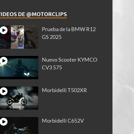
VIDEOS DE @MOTORCLIPS
Prueba de la BMW R12
GS 2025
Nuevo Scooter KYMCO
CV3 575
Morbidelli T502XR
Morbidelli C652V