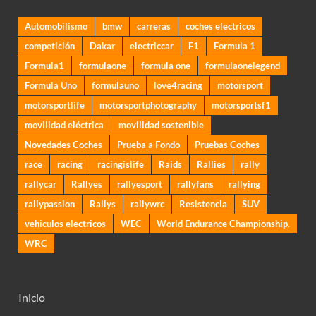
Automobilismo
bmw
carreras
coches electricos
competición
Dakar
electriccar
F1
Formula 1
Formula1
formulaone
formula one
formulaonelegend
Formula Uno
formulauno
love4racing
motorsport
motorsportlife
motorsportphotography
motorsportsf1
movilidad eléctrica
movilidad sostenible
Novedades Coches
Prueba a Fondo
Pruebas Coches
race
racing
racingislife
Raids
Rallies
rally
rallycar
Rallyes
rallyesport
rallyfans
rallying
rallypassion
Rallys
rallywrc
Resistencia
SUV
vehiculos electricos
WEC
World Endurance Championship.
WRC
Inicio