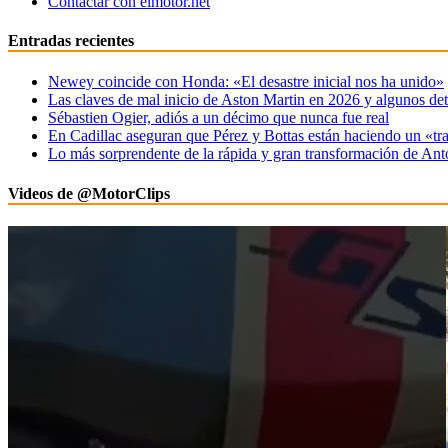
Contactar con elmotor.net
Entradas recientes
Newey coincide con Honda: «El desastre inicial nos ha unido»
Las claves de mal inicio de Aston Martin en 2026 y algunos det
Sébastien Ogier, adiós a un décimo que nunca fue real
En Cadillac aseguran que Pérez y Bottas están haciendo un «tr
Lo más sorprendente de la rápida y gran transformación de Ant
Videos de @MotorClips