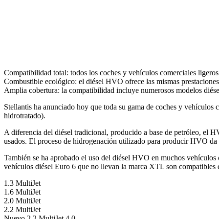
Compatibilidad total: todos los coches y vehículos comerciales ligero
Combustible ecológico: el diésel HVO ofrece las mismas prestaciones q
Amplia cobertura: la compatibilidad incluye numerosos modelos diése
Stellantis ha anunciado hoy que toda su gama de coches y vehículos c
hidrotratado).
A diferencia del diésel tradicional, producido a base de petróleo, el
usados. El proceso de hidrogenación utilizado para producir HVO da l
También se ha aprobado el uso del diésel HVO en muchos vehículos d
vehículos diésel Euro 6 que no llevan la marca XTL son compatibles 
1.3 MultiJet
1.6 MultiJet
2.0 MultiJet
2.2 MultiJet
Nuevo 2.2 MultiJet 4.0