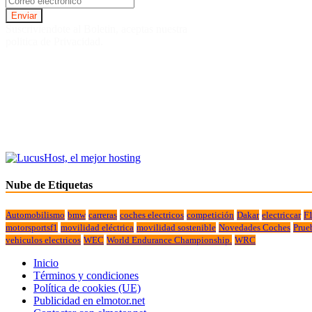
Suscriviendote al Boletin, aceptas nuestra
politica de Privacidad.
Nube de Etiquetas
Automobilismo
bmw
carreras
coches electricos
competición
Dakar
electriccar
F
motorsportsf1
movilidad eléctrica
movilidad sostenible
Novedades Coches
Prue
vehiculos electricos
WEC
World Endurance Championship.
WRC
Inicio
Términos y condiciones
Política de cookies (UE)
Publicidad en elmotor.net