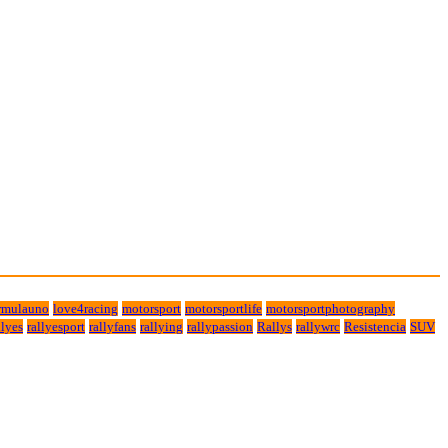
rmulauno
love4racing
motorsport
motorsportlife
motorsportphotography
lyes
rallyesport
rallyfans
rallying
rallypassion
Rallys
rallywrc
Resistencia
SUV