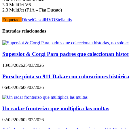
3.0 MultiJet V6
2.3 MultiJet (F1A – Fiat Ducato)
Etiquetada
Diesel
Gasoil
HVO
Stellantis
Entradas relacionadas
Superslot & Corgi Para padres que coleccionan histori
13/03/2026
25/03/2026
Porsche pinta su 911 Dakar con coloraciones históric
06/03/2026
06/03/2026
Un radar fronterizo que multiplica las multas
02/02/2026
02/02/2026