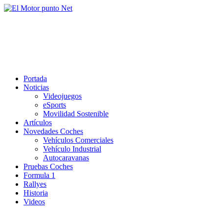
Saltar
al
El Motor punto Net
contenido
Información sobre novedades y pruebas de Automóviles
Portada
Noticias
Videojuegos
eSports
Movilidad Sostenible
Artículos
Novedades Coches
Vehículos Comerciales
Vehículo Industrial
Autocaravanas
Pruebas Coches
Formula 1
Rallyes
Historia
Videos