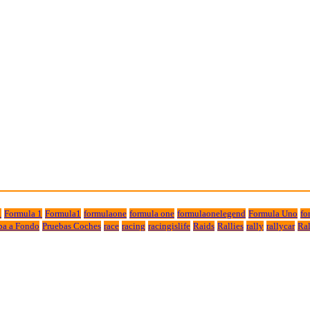
1
Formula 1
Formula1
formulaone
formula one
formulaonelegend
Formula Uno
fo
ba a Fondo
Pruebas Coches
race
racing
racingislife
Raids
Rallies
rally
rallycar
Ral