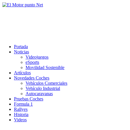
Saltar
al
El Motor punto Net
contenido
Información sobre novedades y pruebas de Automóviles
Portada
Noticias
Videojuegos
eSports
Movilidad Sostenible
Artículos
Novedades Coches
Vehículos Comerciales
Vehículo Industrial
Autocaravanas
Pruebas Coches
Formula 1
Rallyes
Historia
Videos