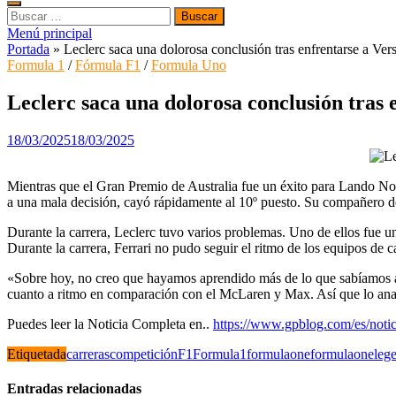
Buscar:
Menú principal
Portada
»
Leclerc saca una dolorosa conclusión tras enfrentarse a V
Formula 1
/
Fórmula F1
/
Formula Uno
Leclerc saca una dolorosa conclusión tras
18/03/2025
18/03/2025
Mientras que el Gran Premio de Australia fue un éxito para Lando Norr
a una mala decisión, cayó rápidamente al 10º puesto. Su compañero d
Durante la carrera, Leclerc tuvo varios problemas. Uno de ellos fue u
Durante la carrera, Ferrari no pudo seguir el ritmo de los equipos de c
«Sobre hoy, no creo que hayamos aprendido más de lo que sabíamos aye
cuanto a ritmo en comparación con el McLaren y Max. Así que lo anali
Puedes leer la Noticia Completa en..
https://www.gpblog.com/es/notici
Etiquetada
carreras
competición
F1
Formula1
formulaone
formulaoneleg
Entradas relacionadas