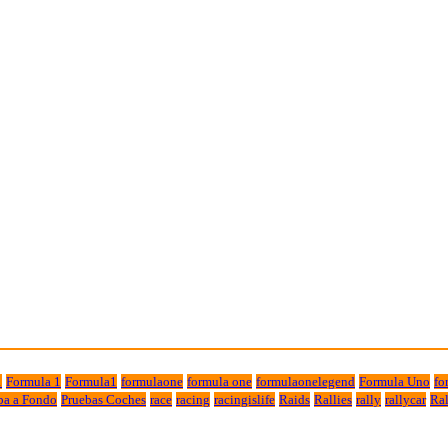
1
Formula 1
Formula1
formulaone
formula one
formulaonelegend
Formula Uno
fo
ba a Fondo
Pruebas Coches
race
racing
racingislife
Raids
Rallies
rally
rallycar
Ral