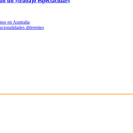
ndo un «trabajo espectacular»
nso en Australia
acionalidades diferentes