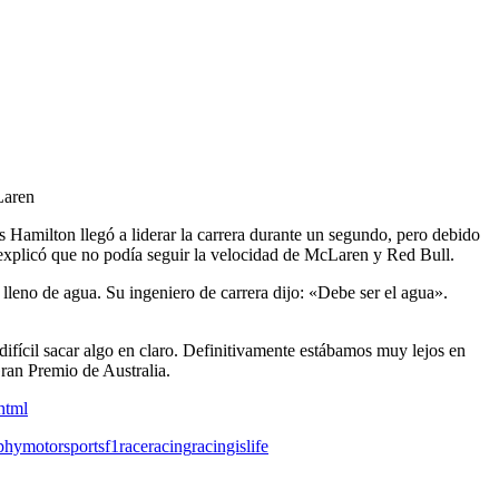
s Hamilton llegó a liderar la carrera durante un segundo, pero debido
explicó que no podía seguir la velocidad de McLaren y Red Bull.
lleno de agua. Su ingeniero de carrera dijo: «Debe ser el agua».
ifícil sacar algo en claro. Definitivamente estábamos muy lejos en
ran Premio de Australia.
html
phy
motorsportsf1
race
racing
racingislife