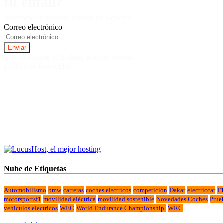
tu email?
Inscríbete en nuestro Boletín de Noticias.
Correo electrónico
Suscriviendote al Boletin, aceptas nuestra
politica de Privacidad.
Nube de Etiquetas
Automobilismo
bmw
carreras
coches electricos
competición
Dakar
electriccar
F
motorsportsf1
movilidad eléctrica
movilidad sostenible
Novedades Coches
Prue
vehiculos electricos
WEC
World Endurance Championship.
WRC