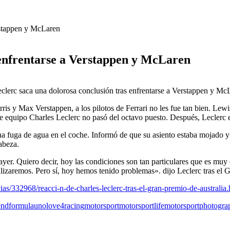
erstappen y McLaren
 enfrentarse a Verstappen y McLaren
is y Max Verstappen, a los pilotos de Ferrari no les fue tan bien. Lewi
e equipo Charles Leclerc no pasó del octavo puesto. Después, Leclerc 
na fuga de agua en el coche. Informó de que su asiento estaba mojado y 
abeza.
r. Quiero decir, hoy las condiciones son tan particulares que es muy d
zaremos. Pero sí, hoy hemos tenido problemas». dijo Leclerc tras el G
as/332968/reacci-n-de-charles-leclerc-tras-el-gran-premio-de-australia.
end
formulauno
love4racing
motorsport
motorsportlife
motorsportphotogra