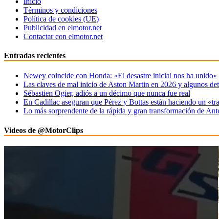
Inicio
Términos y condiciones
Política de cookies (UE)
Publicidad en elmotor.net
Contactar con elmotor.net
Entradas recientes
Newey coincide con Honda: «El desastre inicial nos ha unido»
Las claves de mal inicio de Aston Martin en 2026 y algunos det
Sébastien Ogier, adiós a un décimo que nunca fue real
En Cadillac aseguran que Pérez y Bottas están haciendo un «tr
Lo más sorprendente de la rápida y gran transformación de Ant
Videos de @MotorClips