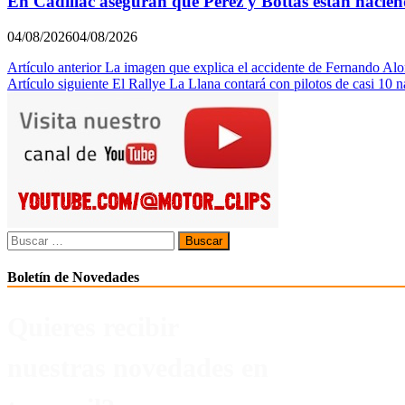
En Cadillac aseguran que Pérez y Bottas están hacie
04/08/2026
04/08/2026
Navegación
Artículo anterior
La imagen que explica el accidente de Fernando Alo
Artículo siguiente
El Rallye La Llana contará con pilotos de casi 10 n
de
entradas
Buscar:
Boletín de Novedades
Quieres recibir
nuestras novedades en