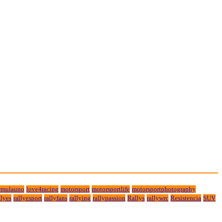
rmulauno
love4racing
motorsport
motorsportlife
motorsportphotography
lyes
rallyesport
rallyfans
rallying
rallypassion
Rallys
rallywrc
Resistencia
SUV