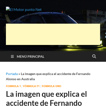
El Motor
Información sobre novedades y pruebas
de Automóviles
punto Net
MENÚ PRINCIPAL
Portada
»
La imagen que explica el accidente de Fernando
Alonso en Australia
FORMULA 1
/
FÓRMULA F1
/
FORMULA UNO
La imagen que explica el
accidente de Fernando