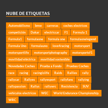
NUBE DE ETIQUETAS
Automobilismo
bmw
carreras
coches electricos
competición
Dakar
electriccar
F1
Formula 1
Formula1
formulaone
formula one
formulaonelegend
Formula Uno
formulauno
love4racing
motorsport
motorsportlife
motorsportphotography
motorsportsf1
movilidad eléctrica
movilidad sostenible
Novedades Coches
Prueba a Fondo
Pruebas Coches
race
racing
racingislife
Raids
Rallies
rally
rallycar
Rallyes
rallyesport
rallyfans
rallying
rallypassion
Rallys
rallywrc
Resistencia
SUV
vehiculos electricos
WEC
World Endurance Championship.
WRC