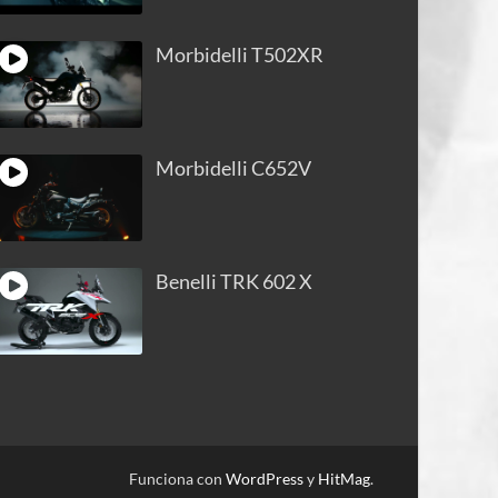
Morbidelli T502XR
Morbidelli C652V
Benelli TRK 602 X
Funciona con
WordPress
y
HitMag
.