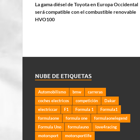
La gama diésel de Toyota en Europa Occidental
será compatible con el combustible renovable
HVO100
NUBE DE ETIQUETAS
Automobilismo
bmw
carreras
coches electricos
competición
Dakar
electriccar
F1
Formula 1
Formula1
formulaone
formula one
formulaonelegend
Formula Uno
formulauno
love4racing
motorsport
motorsportlife