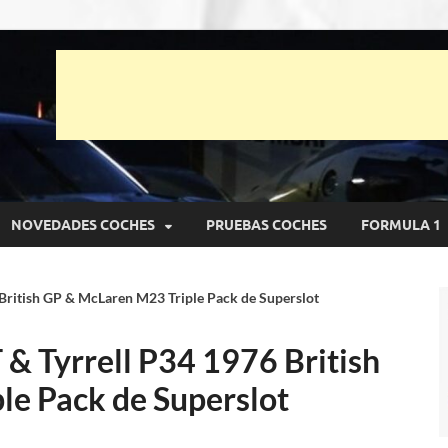
unto Net
pruebas de Automóviles
NOVEDADES COCHES
PRUEBAS COCHES
FORMULA 1
 British GP & McLaren M23 Triple Pack de Superslot
 & Tyrrell P34 1976 British
e Pack de Superslot