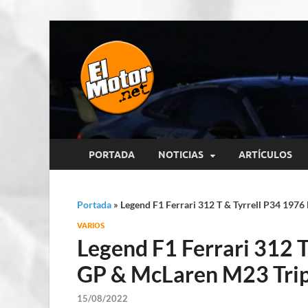
El Motor p
Información sobre novedades y 
PORTADA
NOTICIAS
ARTÍCULOS
Portada
»
Legend F1 Ferrari 312 T & Tyrrell P34 1976
VARIOS
Legend F1 Ferrari 312 T
GP & McLaren M23 Tripl
15/08/2022