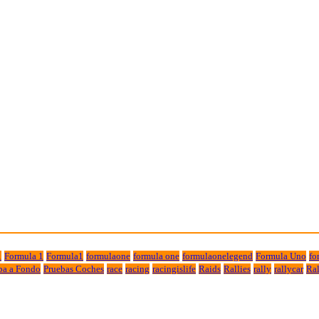
1
Formula 1
Formula1
formulaone
formula one
formulaonelegend
Formula Uno
fo
ba a Fondo
Pruebas Coches
race
racing
racingislife
Raids
Rallies
rally
rallycar
Ral