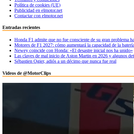
Política de cookies (UE)
Publicidad en elmotor.net
Contactar con elmotor.net
Entradas recientes
Honda F1 admite que no fue consciente de su gran problema ha
Motores de F1 2027: cómo aumentará la capacidad de la baterí
Newey coincide con Honda: «El desastre inicial nos ha unido»
Las claves de mal inicio de Aston Martin en 2026 y algunos det
Sébastien Ogier, adiós a un décimo que nunca fue real
Videos de @MotorClips