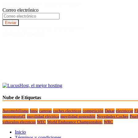
Inscríbete en nuestro Boletín de Noticias.
Correo electrónico
Suscriviendote al Boletin, aceptas nuestra
politica de Privacidad.
Nube de Etiquetas
Automobilismo
bmw
carreras
coches electricos
competición
Dakar
electriccar
F
motorsportsf1
movilidad eléctrica
movilidad sostenible
Novedades Coches
Prue
vehiculos electricos
WEC
World Endurance Championship.
WRC
Inicio
Términos y condiciones