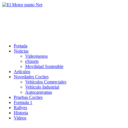
Saltar
al
El Motor punto Net
contenido
Información sobre novedades y pruebas de Automóviles
Portada
Noticias
Videojuegos
eSports
Movilidad Sostenible
Artículos
Novedades Coches
Vehículos Comerciales
Vehículo Industrial
Autocaravanas
Pruebas Coches
Formula 1
Rallyes
Historia
Videos