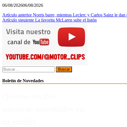
06/08/2026
06/08/2026
Navegación
Artículo anterior
Norris barre, mientras Leclerc y Carlos Sainz le da
Artículo siguiente
La favorita McLaren sube el listón
de
entradas
Buscar:
Boletín de Novedades
Quieres recibir
nuestras novedades en
tu email?