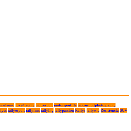
rmulauno
love4racing
motorsport
motorsportlife
motorsportphotography
lyes
rallyesport
rallyfans
rallying
rallypassion
Rallys
rallywrc
Resistencia
SUV