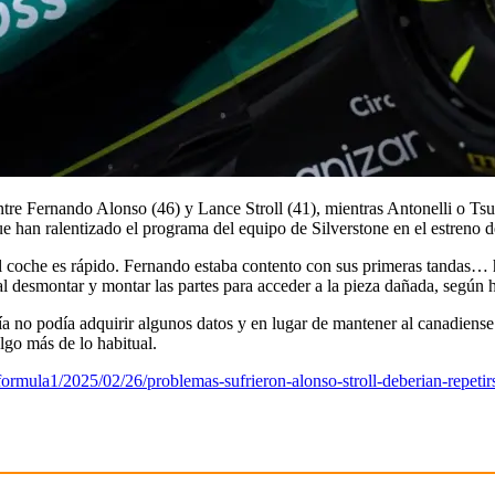
tre Fernando Alonso (46) y Lance Stroll (41), mientras Antonelli o Ts
que han ralentizado el programa del equipo de Silverstone en el estreno
 coche es rápido. Fernando estaba contento con sus primeras tandas… 
al desmontar y montar las partes para acceder a la pieza dañada, seg
ía no podía adquirir algunos datos y en lugar de mantener al canadiense 
lgo más de lo habitual.
rmula1/2025/02/26/problemas-sufrieron-alonso-stroll-deberian-repetir