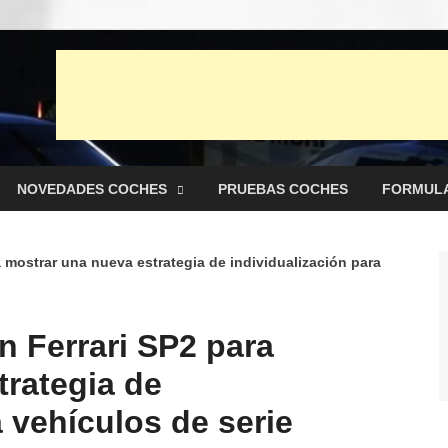
 punto Net
es y pruebas de Automóviles
NOVEDADES COCHES
PRUEBAS COCHES
FORMULA
mostrar una nueva estrategia de individualización para
 Ferrari SP2 para
trategia de
a vehículos de serie