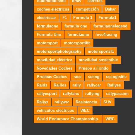
Automobilismo
bmw
carreras
coches electricos
competición
Dakar
electriccar
F1
Formula 1
Formula1
formulaone
formula one
formulaonelegend
Formula Uno
formulauno
love4racing
motorsport
motorsportlife
motorsportphotography
motorsportsf1
movilidad eléctrica
movilidad sostenible
Novedades Coches
Prueba a Fondo
Pruebas Coches
race
racing
racingislife
Raids
Rallies
rally
rallycar
Rallyes
rallyesport
rallyfans
rallying
rallypassion
Rallys
rallywrc
Resistencia
SUV
vehiculos electricos
WEC
World Endurance Championship.
WRC