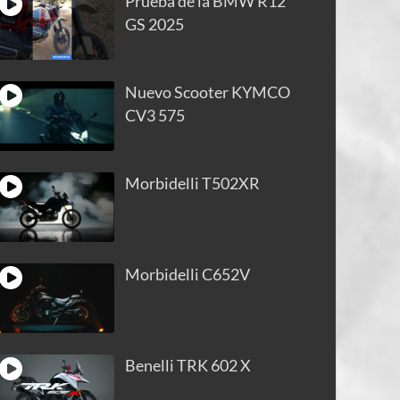
Prueba de la BMW R12
GS 2025
Nuevo Scooter KYMCO
CV3 575
Morbidelli T502XR
Morbidelli C652V
Benelli TRK 602 X