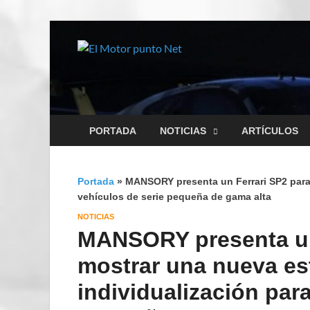
El Motor
Información sobre novedad
PORTADA
NOTICIAS
ARTÍCULOS
Portada
»
MANSORY presenta un Ferrari SP2 para 
vehículos de serie pequeña de gama alta
NOTICIAS
MANSORY presenta un
mostrar una nueva es
individualización par