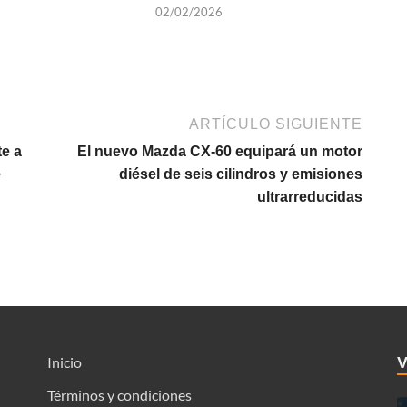
02/02/2026
ARTÍCULO SIGUIENTE
te a
El nuevo Mazda CX-60 equipará un motor
e
diésel de seis cilindros y emisiones
ultrarreducidas
Inicio
Términos y condiciones