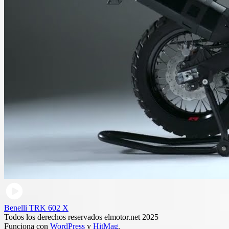
Benelli TRK 602 X
Todos los derechos reservados elmotor.net 2025
Funciona con
WordPress
y
HitMag
.