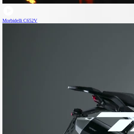
Morbidelli C652V