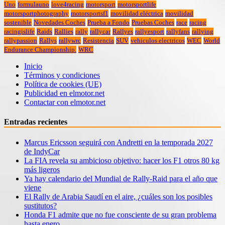
Uno
formulauno
love4racing
motorsport
motorsportlife
motorsportphotography
motorsportsf1
movilidad eléctrica
movilidad
sostenible
Novedades Coches
Prueba a Fondo
Pruebas Coches
race
racing
racingislife
Raids
Rallies
rally
rallycar
Rallyes
rallyesport
rallyfans
rallying
rallypassion
Rallys
rallywrc
Resistencia
SUV
vehiculos electricos
WEC
World
Endurance Championship.
WRC
Inicio
Términos y condiciones
Política de cookies (UE)
Publicidad en elmotor.net
Contactar con elmotor.net
Entradas recientes
Marcus Ericsson seguirá con Andretti en la temporada 2027
de IndyCar
La FIA revela su ambicioso objetivo: hacer los F1 otros 80 kg
más ligeros
Ya hay calendario del Mundial de Rally-Raid para el año que
viene
El Rally de Arabia Saudí en el aire, ¿cuáles son los posibles
sustitutos?
Honda F1 admite que no fue consciente de su gran problema
hasta enero