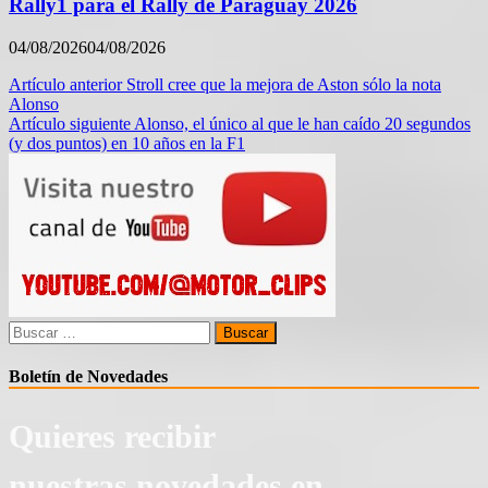
Rally1 para el Rally de Paraguay 2026
04/08/2026
04/08/2026
Navegación
Artículo anterior
Stroll cree que la mejora de Aston sólo la nota
Alonso
de
Artículo siguiente
Alonso, el único al que le han caído 20 segundos
entradas
(y dos puntos) en 10 años en la F1
Buscar:
Boletín de Novedades
Quieres recibir
nuestras novedades en