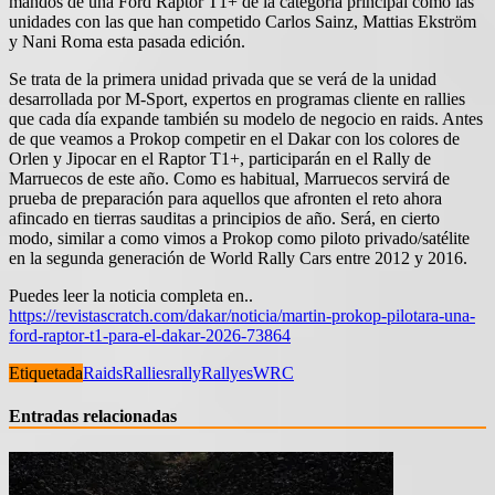
mandos de una Ford Raptor T1+ de la categoría principal como las
unidades con las que han competido Carlos Sainz, Mattias Ekström
y Nani Roma esta pasada edición.
Se trata de la primera unidad privada que se verá de la unidad
desarrollada por M-Sport, expertos en programas cliente en rallies
que cada día expande también su modelo de negocio en raids. Antes
de que veamos a Prokop competir en el Dakar con los colores de
Orlen y Jipocar en el Raptor T1+, participarán en el Rally de
Marruecos de este año. Como es habitual, Marruecos servirá de
prueba de preparación para aquellos que afronten el reto ahora
afincado en tierras sauditas a principios de año. Será, en cierto
modo, similar a como vimos a Prokop como piloto privado/satélite
en la segunda generación de World Rally Cars entre 2012 y 20
16.
Puedes leer la noticia completa en..
https://revistascratch.com/dakar/noticia/martin-prokop-pilotara-una-
ford-raptor-t1-para-el-dakar-2026-73864
Etiquetada
Raids
Rallies
rally
Rallyes
WRC
Entradas relacionadas