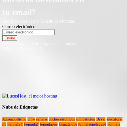
tu email?
Inscríbete en nuestro Boletín de Noticias.
Correo electrónico
Suscriviendote al Boletin, aceptas nuestra
politica de Privacidad.
Nube de Etiquetas
Automobilismo
bmw
carreras
coches electricos
competición
Dakar
electriccar
F1
Formula 1
Formula1
formulaone
formula one
formulaonelegend
Formula