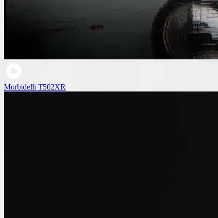
Morbidelli T502XR