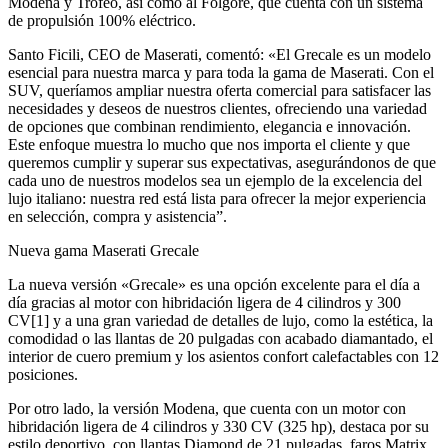
Modena y Trofeo, así como al Folgore, que cuenta con un sistema
de propulsión 100% eléctrico.
Santo Ficili, CEO de Maserati, comentó: «El Grecale es un modelo
esencial para nuestra marca y para toda la gama de Maserati. Con el
SUV, queríamos ampliar nuestra oferta comercial para satisfacer las
necesidades y deseos de nuestros clientes, ofreciendo una variedad
de opciones que combinan rendimiento, elegancia e innovación.
Este enfoque muestra lo mucho que nos importa el cliente y que
queremos cumplir y superar sus expectativas, asegurándonos de que
cada uno de nuestros modelos sea un ejemplo de la excelencia del
lujo italiano: nuestra red está lista para ofrecer la mejor experiencia
en selección, compra y asistencia”.
Nueva gama Maserati Grecale
La nueva versión «Grecale» es una opción excelente para el día a
día gracias al motor con hibridación ligera de 4 cilindros y 300
CV[1] y a una gran variedad de detalles de lujo, como la estética, la
comodidad o las llantas de 20 pulgadas con acabado diamantado, el
interior de cuero premium y los asientos confort calefactables con 12
posiciones.
Por otro lado, la versión Modena, que cuenta con un motor con
hibridación ligera de 4 cilindros y 330 CV (325 hp), destaca por su
estilo deportivo, con llantas Diamond de 21 pulgadas, faros Matrix,