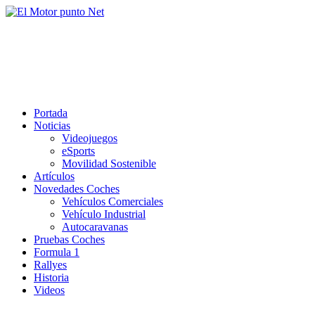
Saltar
al
El Motor punto Net
contenido
Información sobre novedades y pruebas de Automóviles
Portada
Noticias
Videojuegos
eSports
Movilidad Sostenible
Artículos
Novedades Coches
Vehículos Comerciales
Vehículo Industrial
Autocaravanas
Pruebas Coches
Formula 1
Rallyes
Historia
Videos