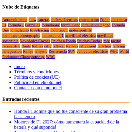
Nube de Etiquetas
Automobilismo
bmw
carreras
coches electricos
competición
Dakar
electriccar
F1
Formula 1
Formula1
formulaone
formula one
formulaonelegend
Formula
Uno
formulauno
love4racing
motorsport
motorsportlife
motorsportphotography
motorsportsf1
movilidad eléctrica
movilidad
sostenible
Novedades Coches
Prueba a Fondo
Pruebas Coches
race
racing
racingislife
Raids
Rallies
rally
rallycar
Rallyes
rallyesport
rallyfans
rallying
rallypassion
Rallys
rallywrc
Resistencia
SUV
vehiculos electricos
WEC
World
Endurance Championship.
WRC
Inicio
Términos y condiciones
Política de cookies (UE)
Publicidad en elmotor.net
Contactar con elmotor.net
Entradas recientes
Honda F1 admite que no fue consciente de su gran problema
hasta enero
Motores de F1 2027: cómo aumentará la capacidad de la
batería y qué supondrá