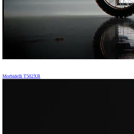
Morbidelli T502XR