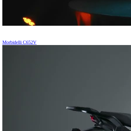
Morbidelli C652V