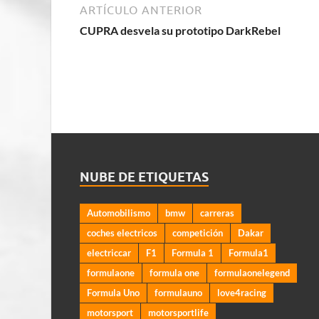
ARTÍCULO ANTERIOR
CUPRA desvela su prototipo DarkRebel
NUBE DE ETIQUETAS
Automobilismo
bmw
carreras
coches electricos
competición
Dakar
electriccar
F1
Formula 1
Formula1
formulaone
formula one
formulaonelegend
Formula Uno
formulauno
love4racing
motorsport
motorsportlife