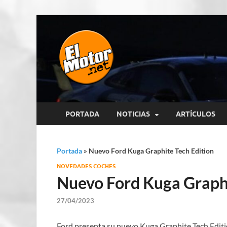
El Motor p
Información sobre novedades y 
PORTADA
NOTICIAS
ARTÍCULOS
Portada
»
Nuevo Ford Kuga Graphite Tech Edition
NOVEDADES COCHES
Nuevo Ford Kuga Graphi
27/04/2023
Ford presenta su nuevo Kuga Graphite Tech Editi