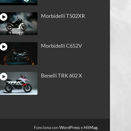
Morbidelli T502XR
Morbidelli C652V
Benelli TRK 602 X
Funciona con
WordPress
y
HitMag
.