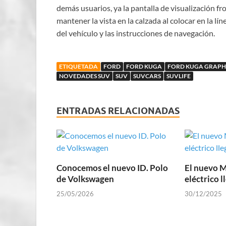
demás usuarios, ya la pantalla de visualización fr
mantener la vista en la calzada al colocar en la l
del vehículo y las instrucciones de navegación.
ETIQUETADA
FORD
FORD KUGA
FORD KUGA GRAPHI
NOVEDADES SUV
SUV
SUVCARS
SUVLIFE
ENTRADAS RELACIONADAS
Conocemos el nuevo ID. Polo
El nuevo 
de Volkswagen
eléctrico l
25/05/2026
30/12/2025