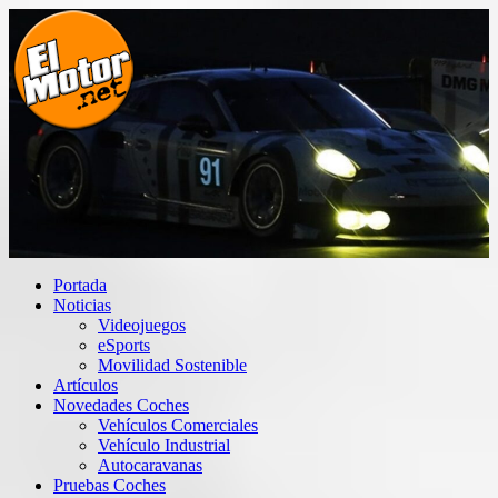
Saltar
al
contenido
El Motor punto Net
Información sobre novedades y pruebas de Automóviles
Portada
Noticias
Videojuegos
eSports
Movilidad Sostenible
Artículos
Novedades Coches
Vehículos Comerciales
Vehículo Industrial
Autocaravanas
Pruebas Coches