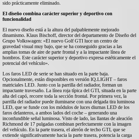
sido prácticamente eliminado.
El diseño combina carácter superior y deportivo con
funcionalidad
El nuevo diseño está a la altura del palpablemente mejorado
dinamismo. Klaus Bischoff, director del departamento de Diseño del
Grupo Volkswagen: «El nuevo Golf GTI luce un centro de
gravedad visual muy bajo, que se ha conseguido gracias a las
amplias tomas de aire de parte frontal y a la impactante línea de
hombros. Este carácter superior y deportivo expresa estéticamente el
potencial del vehículo».
Los faros LED de serie se han situado en la parte baja.
Opcionalmente, están disponibles en versión IQ.LIGHT – faros
matriciales LED. Junto con la parrilla del radiador, forman un
impactante travesaño. La línea roja típica del GTI, situada en la parte
alta del capó, recorre toda la sección frontal. Por primera vez, la
parrilla del radiador puede iluminarse con una delgada tira luminosa
LED, que se funde con los módulos de luces diurnas LED de los
faros delanteros, a ambos lados del coche – generando una
inconfundible señal luminosa. Visto de lado, las llantas de aleación
Richmond de 17 pulgadas combinan perfectamente con la imagen
del vehículo. En la parte trasera, el alerón de techo GTI, que se
extiende significativamente hacia la parte trasera, potencia la carga