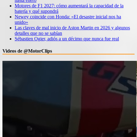
hasta enero
Motores de F1 2027: cómo aumentará la capacidad de la
batería y qué supondrá
Newey coincide con Honda: «El desastre inicial nos ha
unido»
Las claves de mal inicio de Aston Martin en 2026 y algunos
detalles que no se sabían
Sébastien Ogier, adiós a un décimo que nunca fue real
Videos de @MotorClips