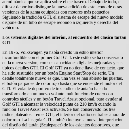
aerodinámica que se aplica sobre el eje trasero. Debajo de todo, el
difusor deportivo distingue la nueva edición de este icono de otras
versiones de la gama equipadas con motores más pequeños.
Siguiendo la tradición GTI, el sistema de escape del nuevo modelo
dispone de un tubo de escape redondo a izquierda y derecha del
vehículo.
Los sistemas digitales del interior, al encuentro del clásico tartán
GTI
En 1976, Volkswagen ya había creado un estilo interior
inconfundible con el primer Golf GTI: este estilo se ha conservado
en la nueva versión, con sus capacidades digitales mejoradas y sus
típicos detalles GTI. El Golf GTI ya no tiene llave de contacto, que
ha sido sustituida por un botón Engine Start/Stop de serie. Un
detalle totalmente nuevo es que, una vez se han abierto las puertas,
el botón parpadea de color rojo hasta que se enciende el motor del
GTI. El volante deportivo de tres radios de antaño ha sido
transformado en un nuevo volante multifunción de cuero con
controles táctiles y un botón Travel Assist opcional, para ayudar al
Golf GTI a alcanzar la velocidad punta de 210 km/h cuando la
función Travel Assist está activada. Se han conservado los tres
radios plateados – en el GTI, el interior del radio central es ahora de
color rojo. La insignia GTI también incluye la nueva interpretación
del diseño del tartán (Scalepaper) de los asientos deportivos, que