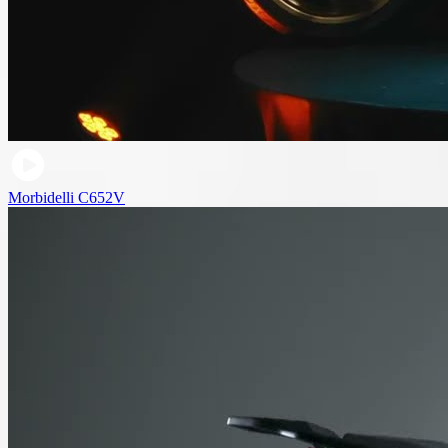
Morbidelli C652V