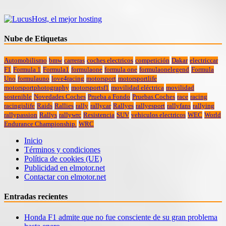
Nube de Etiquetas
Automobilismo
bmw
carreras
coches electricos
competición
Dakar
electriccar
F1
Formula 1
Formula1
formulaone
formula one
formulaonelegend
Formula
Uno
formulauno
love4racing
motorsport
motorsportlife
motorsportphotography
motorsportsf1
movilidad eléctrica
movilidad
sostenible
Novedades Coches
Prueba a Fondo
Pruebas Coches
race
racing
racingislife
Raids
Rallies
rally
rallycar
Rallyes
rallyesport
rallyfans
rallying
rallypassion
Rallys
rallywrc
Resistencia
SUV
vehiculos electricos
WEC
World
Endurance Championship.
WRC
Inicio
Términos y condiciones
Política de cookies (UE)
Publicidad en elmotor.net
Contactar con elmotor.net
Entradas recientes
Honda F1 admite que no fue consciente de su gran problema