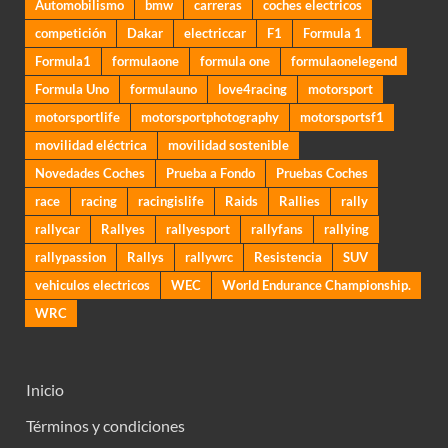
Automobilismo
bmw
carreras
coches electricos
competición
Dakar
electriccar
F1
Formula 1
Formula1
formulaone
formula one
formulaonelegend
Formula Uno
formulauno
love4racing
motorsport
motorsportlife
motorsportphotography
motorsportsf1
movilidad eléctrica
movilidad sostenible
Novedades Coches
Prueba a Fondo
Pruebas Coches
race
racing
racingislife
Raids
Rallies
rally
rallycar
Rallyes
rallyesport
rallyfans
rallying
rallypassion
Rallys
rallywrc
Resistencia
SUV
vehiculos electricos
WEC
World Endurance Championship.
WRC
Inicio
Términos y condiciones