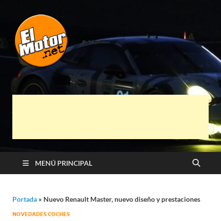
El Motor punto
Información sobre novedades y pruebas de
Automóviles
Net
MENÚ PRINCIPAL
Portada
»
Nuevo Renault Master, nuevo diseño y prestaciones
NOVEDADES COCHES