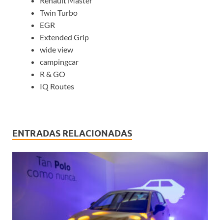
Renault Master
Twin Turbo
EGR
Extended Grip
wide view
campingcar
R & GO
IQ Routes
ENTRADAS RELACIONADAS