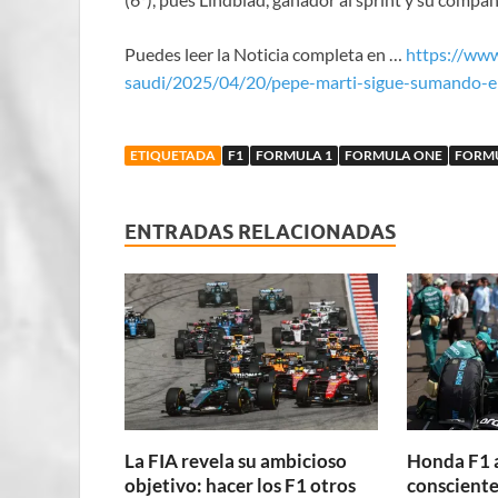
Puedes leer la Noticia completa en …
https://ww
saudi/2025/04/20/pepe-marti-sigue-sumando-e
ETIQUETADA
F1
FORMULA 1
FORMULA ONE
FORM
ENTRADAS RELACIONADAS
La FIA revela su ambicioso
Honda F1 
objetivo: hacer los F1 otros
consciente