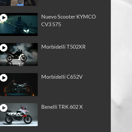
Nuevo Scooter KYMCO
CV3 575
Morbidelli T502XR
Morbidelli C652V
Benelli TRK 602 X