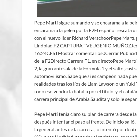
Pepe Martí sigue sumando y se encarama a la pel
encarama a la pelea por la F2El español rescata un
con el nuevo líder Richard VerschoorPepe Martí, 
Lindblad.F2 CAPTURA TVEUGENIO MUÑOZJeddah
16:24CESTMostrar comentarios0Cerrar Publicidad
de la F2Directo Carrera F1, en directoPepe Martí 
2, la gran antesala de la Fórmula 1 y el salto, cas
automovilismo. Sabe que si es campeón nada puede
realidades tras los líos de Liam Lawson o un Yuk
todo eso vendrá la batalla por el título, y el cata
carrera principal de Arabia Saudita y solo le sep
Pepe Martí tenía claro su plan de carrera desde la 
después intentar el paso al frente. De inicio sali
la general antes de la carrera, lo intentó por dent
(6º), pues Lindblad, ganador al sprint y su compa