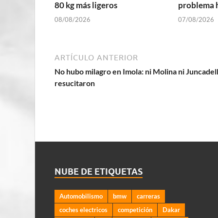
80 kg más ligeros
problema 
08/08/2026
07/08/2026
ARTÍCULO ANTERIOR
No hubo milagro en Imola: ni Molina ni Juncadel
resucitaron
NUBE DE ETIQUETAS
Automobilismo
bmw
carreras
coches electricos
competición
Dakar