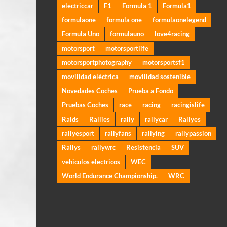
electriccar
F1
Formula 1
Formula1
formulaone
formula one
formulaonelegend
Formula Uno
formulauno
love4racing
motorsport
motorsportlife
motorsportphotography
motorsportsf1
movilidad eléctrica
movilidad sostenible
Novedades Coches
Prueba a Fondo
Pruebas Coches
race
racing
racingislife
Raids
Rallies
rally
rallycar
Rallyes
rallyesport
rallyfans
rallying
rallypassion
Rallys
rallywrc
Resistencia
SUV
vehiculos electricos
WEC
World Endurance Championship.
WRC