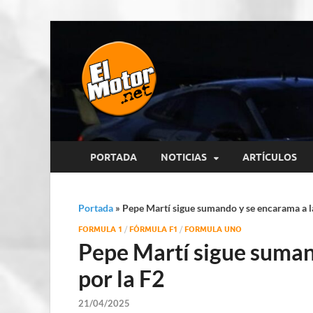
El Motor p
Información sobre novedades y 
PORTADA
NOTICIAS
ARTÍCULOS
Portada
»
Pepe Martí sigue sumando y se encarama a la
FORMULA 1
/
FÓRMULA F1
/
FORMULA UNO
Pepe Martí sigue suman
por la F2
21/04/2025