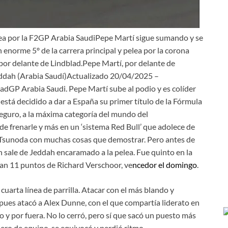
ea por la F2GP Arabia SaudiPepe Martí sigue sumando y se
 enorme 5º de la carrera principal y pelea por la corona
por delante de Lindblad.Pepe Martí, por delante de
 (Arabia Saudí)Actualizado 20/04/2025 –
GP Arabia Saudi. Pepe Martí sube al podio y es colíder
está decidido a dar a España su primer título de la Fórmula
i seguro, a la máxima categoría del mundo del
 frenarle y más en un ‘sistema Red Bull’ que adolece de
i Tsunoda con muchas cosas que demostrar. Pero antes de
lán sale de Jeddah encaramado a la pelea. Fue quinto en la
aran 11 puntos de Richard Verschoor, ve
ncedor el domingo
.
cuarta línea de parrilla. Atacar con el más blando y
ó, pues atacó a Alex Dunne, con el que compartía liderato en
ro y por fuera. No lo cerró, pero sí que sacó un puesto más
ñero de equipo, se equivocó y perdió ritmo.