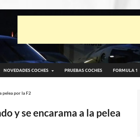
unto Net
pruebas de Automóviles
NOVEDADES COCHES
PRUEBAS COCHES
FORMULA 1
 pelea por la F2
do y se encarama a la pelea