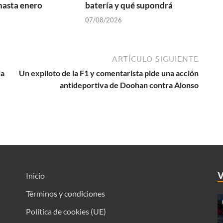
hasta enero
batería y qué supondrá
07/08/2026
ARTÍCULO SIGUIENTE
la
Un expiloto de la F1 y comentarista pide una acción
antideportiva de Doohan contra Alonso
Inicio
Términos y condiciones
Política de cookies (UE)