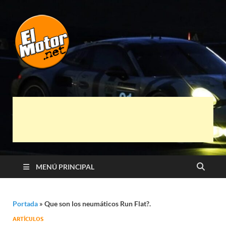
El Motor punto
Información sobre novedades y pruebas de
Automóviles
Net
MENÚ PRINCIPAL
Portada
»
Que son los neumáticos Run Flat?.
ARTÍCULOS