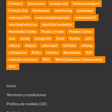
Formula1
formulaone
formula one
formulaonelegend
Formula Uno
formulauno
love4racing
motorsport
motorsportlife
motorsportphotography
motorsportsf1
movilidad eléctrica
movilidad sostenible
Novedades Coches
Prueba a Fondo
Pruebas Coches
race
racing
racingislife
Raids
Rallies
rally
rallycar
Rallyes
rallyesport
rallyfans
rallying
rallypassion
Rallys
rallywrc
Resistencia
SUV
vehiculos electricos
WEC
World Endurance Championship.
WRC
Inicio
Términos y condiciones
Política de cookies (UE)