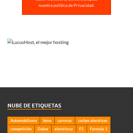
nuestra politica de Privacidad.
NUBE DE ETIQUETAS
Automobilismo
bmw
carreras
coches electricos
competición
Dakar
electriccar
F1
Formula 1