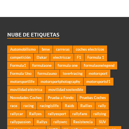
NUBE DE ETIQUETAS
Automobilismo
bmw
carreras
coches electricos
competición
Dakar
electriccar
F1
Formula 1
Formula1
formulaone
formula one
formulaonelegend
Formula Uno
formulauno
love4racing
motorsport
motorsportlife
motorsportphotography
motorsportsf1
movilidad eléctrica
movilidad sostenible
Novedades Coches
Prueba a Fondo
Pruebas Coches
race
racing
racingislife
Raids
Rallies
rally
rallycar
Rallyes
rallyesport
rallyfans
rallying
rallypassion
Rallys
rallywrc
Resistencia
SUV