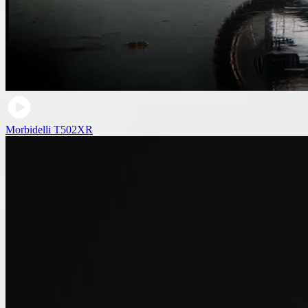
Morbidelli T502XR