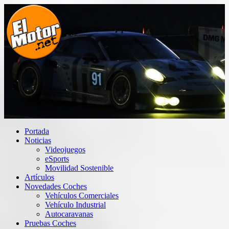
Saltar
al
contenido
El Motor punto Net
Información sobre novedades y pruebas de Automóviles
Portada
Noticias
Videojuegos
eSports
Movilidad Sostenible
Artículos
Novedades Coches
Vehículos Comerciales
Vehículo Industrial
Autocaravanas
Pruebas Coches