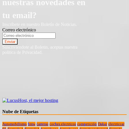
nuestras novedades en
tu email?
Inscríbete en nuestro Boletín de Noticias.
Correo electrónico
Suscriviendote al Boletin, aceptas nuestra
politica de Privacidad.
Nube de Etiquetas
Automobilismo
bmw
carreras
coches electricos
competición
Dakar
electriccar