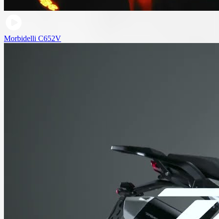
Morbidelli C652V