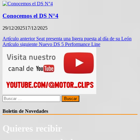
Conocemos el DS N°4
29/12/2025
17/12/2025
Navegación
Artículo anterior
Seat presenta una ligera puesta al día de su León
Artículo siguiente
Nuevo DS 5 Performance Line
de
entradas
Buscar:
Boletín de Novedades
Quieres recibir