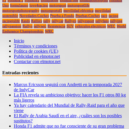
F1
Formula 1
Formula1
formulaone
formula one
formulaonelegend
Formula
Uno
formulauno
love4racing
motorsport
motorsportlife
motorsportphotography
motorsportsf1
movilidad eléctrica
movilidad
sostenible
Novedades Coches
Prueba a Fondo
Pruebas Coches
race
racing
racingislife
Raids
Rallies
rally
rallycar
Rallyes
rallyesport
rallyfans
rallying
rallypassion
Rallys
rallywrc
Resistencia
SUV
vehiculos electricos
WEC
World
Endurance Championship.
WRC
Inicio
Términos y condiciones
Política de cookies (UE)
Publicidad en elmotor.net
Contactar con elmotor.net
Entradas recientes
Marcus Ericsson seguirá con Andretti en la temporada 2027
de IndyCar
La FIA revela su ambicioso objetivo: hacer los F1 otros 80 kg
más ligeros
Ya hay calendario del Mundial de Rally-Raid para el año que
viene
El Rally de Arabia Saudí en el aire, ¿cuáles son los posibles
sustitutos?
Honda F1 admite que no fue consciente de su gran problema