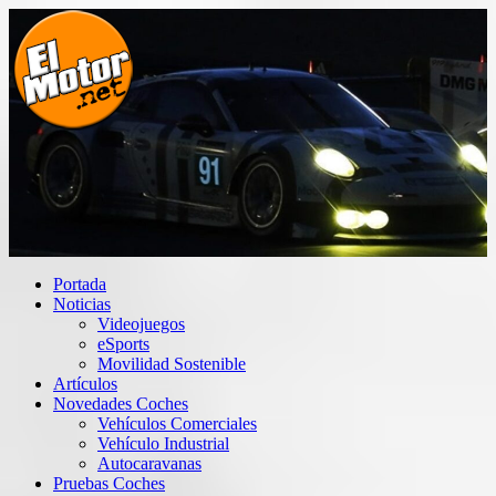
Saltar
al
contenido
El Motor punto Net
Información sobre novedades y pruebas de Automóviles
Portada
Noticias
Videojuegos
eSports
Movilidad Sostenible
Artículos
Novedades Coches
Vehículos Comerciales
Vehículo Industrial
Autocaravanas
Pruebas Coches