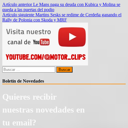
Navegación
Artículo anterior
Le Mans paga su deuda con Kubica y Molina se
queda a las puertas del podio
de
Artículo siguiente
Martins Sesks se redime de Cerdeña ganando el
entradas
Rally de Polonia con Skoda y MRF
Buscar:
Boletín de Novedades
Quieres recibir
nuestras novedades en
tu email?