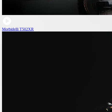
Morbidelli T502XR