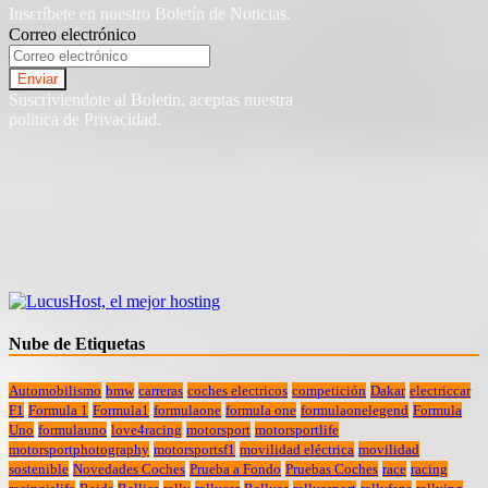
Inscríbete en nuestro Boletín de Noticias.
Correo electrónico
Suscriviendote al Boletin, aceptas nuestra
politica de Privacidad.
Nube de Etiquetas
Automobilismo
bmw
carreras
coches electricos
competición
Dakar
electriccar
F1
Formula 1
Formula1
formulaone
formula one
formulaonelegend
Formula
Uno
formulauno
love4racing
motorsport
motorsportlife
motorsportphotography
motorsportsf1
movilidad eléctrica
movilidad
sostenible
Novedades Coches
Prueba a Fondo
Pruebas Coches
race
racing