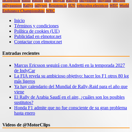
racingislife
Raids
Rallies
rally
rallycar
Rallyes
rallyesport
rallyfans
rallying
rallypassion
Rallys
rallywrc
Resistencia
SUV
vehiculos electricos
WEC
World
Endurance Championship.
WRC
Inicio
Términos y condiciones
Política de cookies (UE)
Publicidad en elmotor.net
Contactar con elmotor.net
Entradas recientes
Marcus Ericsson seguirá con Andretti en la temporada 2027
de IndyCar
La FIA revela su ambicioso objetivo: hacer los F1 otros 80 kg
más ligeros
Ya hay calendario del Mundial de Rally-Raid para el año que
viene
El Rally de Arabia Saudí en el aire, ¿cuáles son los posibles
sustitutos?
Honda F1 admite que no fue consciente de su gran problema
hasta enero
Videos de @MotorClips