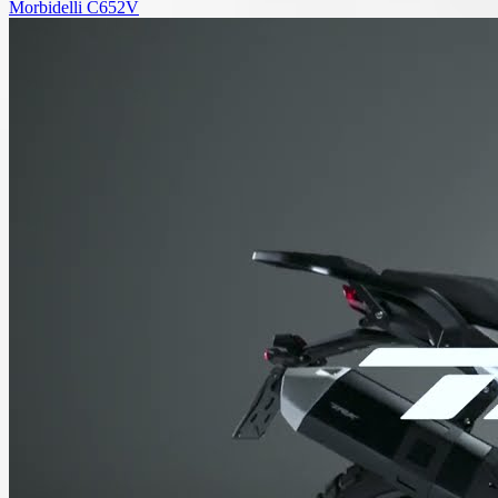
Morbidelli C652V