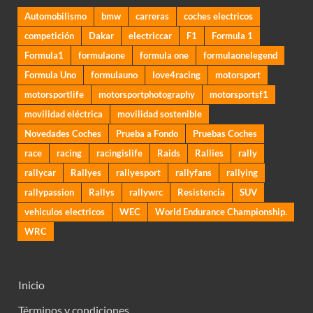
Automobilismo
bmw
carreras
coches electricos
competición
Dakar
electriccar
F1
Formula 1
Formula1
formulaone
formula one
formulaonelegend
Formula Uno
formulauno
love4racing
motorsport
motorsportlife
motorsportphotography
motorsportsf1
movilidad eléctrica
movilidad sostenible
Novedades Coches
Prueba a Fondo
Pruebas Coches
race
racing
racingislife
Raids
Rallies
rally
rallycar
Rallyes
rallyesport
rallyfans
rallying
rallypassion
Rallys
rallywrc
Resistencia
SUV
vehiculos electricos
WEC
World Endurance Championship.
WRC
Inicio
Términos y condiciones