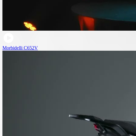
Morbidelli C652V