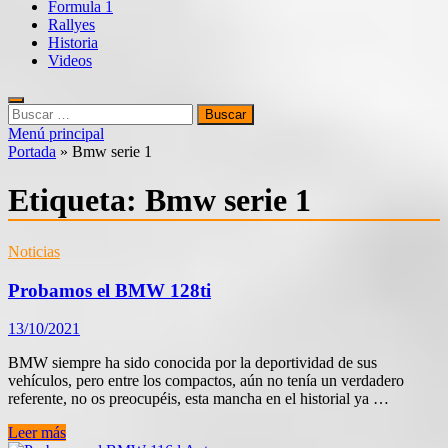
Formula 1
Rallyes
Historia
Videos
Buscar:
Menú principal
Portada
»
Bmw serie 1
Etiqueta:
Bmw serie 1
Noticias
Probamos el BMW 128ti
13/10/2021
BMW siempre ha sido conocida por la deportividad de sus
vehículos, pero entre los compactos, aún no tenía un verdadero
referente, no os preocupéis, esta mancha en el historial ya …
Probamos
Leer más