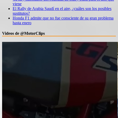
viene
El Rally de Arabia Saudí en el aire, ¿cuáles son los posibles
sustitutos?
Honda F1 admite que no fue consciente de su gran problema
hasta enero
Videos de @MotorClips