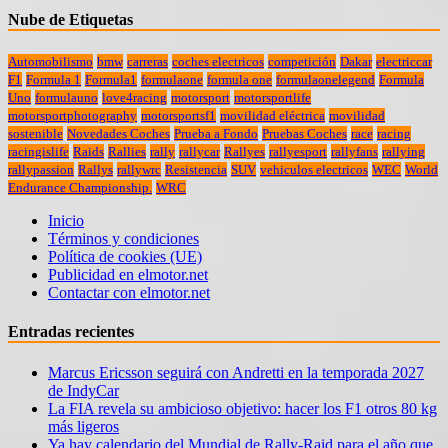
Nube de Etiquetas
Automobilismo
bmw
carreras
coches electricos
competición
Dakar
electriccar
F1
Formula 1
Formula1
formulaone
formula one
formulaonelegend
Formula
Uno
formulauno
love4racing
motorsport
motorsportlife
motorsportphotography
motorsportsf1
movilidad eléctrica
movilidad
sostenible
Novedades Coches
Prueba a Fondo
Pruebas Coches
race
racing
racingislife
Raids
Rallies
rally
rallycar
Rallyes
rallyesport
rallyfans
rallying
rallypassion
Rallys
rallywrc
Resistencia
SUV
vehiculos electricos
WEC
World
Endurance Championship.
WRC
Inicio
Términos y condiciones
Política de cookies (UE)
Publicidad en elmotor.net
Contactar con elmotor.net
Entradas recientes
Marcus Ericsson seguirá con Andretti en la temporada 2027
de IndyCar
La FIA revela su ambicioso objetivo: hacer los F1 otros 80 kg
más ligeros
Ya hay calendario del Mundial de Rally-Raid para el año que