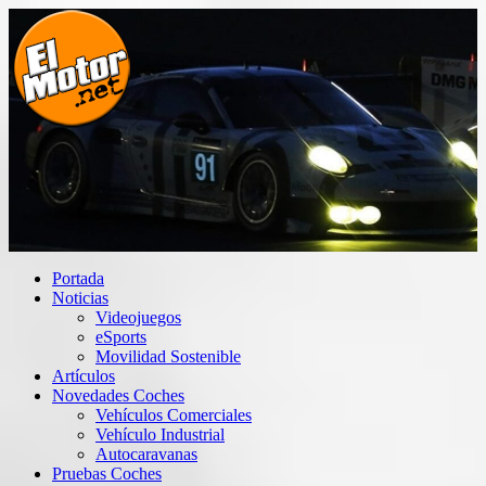
Saltar
al
contenido
El Motor punto Net
Información sobre novedades y pruebas de Automóviles
Portada
Noticias
Videojuegos
eSports
Movilidad Sostenible
Artículos
Novedades Coches
Vehículos Comerciales
Vehículo Industrial
Autocaravanas
Pruebas Coches