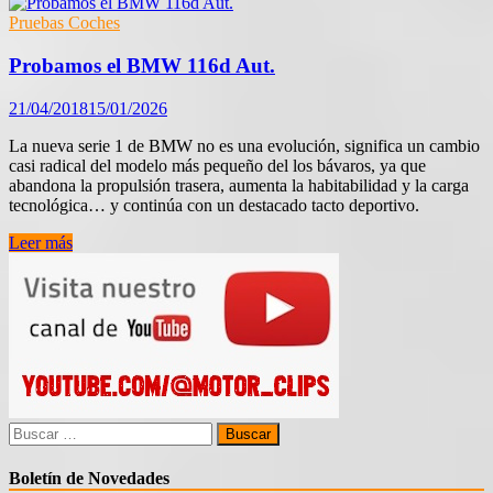
el
BMW
Pruebas Coches
128ti
Probamos el BMW 116d Aut.
21/04/2018
15/01/2026
La nueva serie 1 de BMW no es una evolución, significa un cambio
casi radical del modelo más pequeño del los bávaros, ya que
abandona la propulsión trasera, aumenta la habitabilidad y la carga
tecnológica… y continúa con un destacado tacto deportivo.
Probamos
Leer más
el
BMW
116d
Aut.
Buscar:
Boletín de Novedades