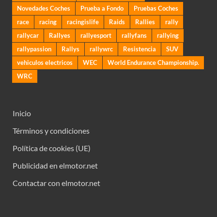
Novedades Coches
Prueba a Fondo
Pruebas Coches
race
racing
racingislife
Raids
Rallies
rally
rallycar
Rallyes
rallyesport
rallyfans
rallying
rallypassion
Rallys
rallywrc
Resistencia
SUV
vehiculos electricos
WEC
World Endurance Championship.
WRC
Inicio
Términos y condiciones
Política de cookies (UE)
Publicidad en elmotor.net
Contactar con elmotor.net