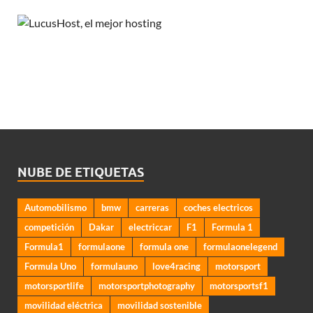
NUBE DE ETIQUETAS
Automobilismo
bmw
carreras
coches electricos
competición
Dakar
electriccar
F1
Formula 1
Formula1
formulaone
formula one
formulaonelegend
Formula Uno
formulauno
love4racing
motorsport
motorsportlife
motorsportphotography
motorsportsf1
movilidad eléctrica
movilidad sostenible