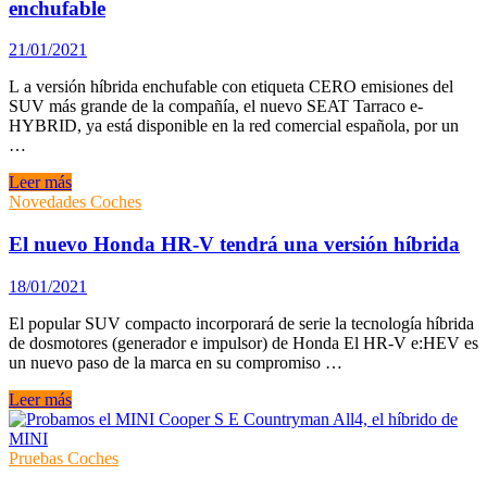
enchufable
Wrangler
4xe
21/01/2021
L a versión híbrida enchufable con etiqueta CERO emisiones del
SUV más grande de la compañía, el nuevo SEAT Tarraco e-
HYBRID, ya está disponible en la red comercial española, por un
…
Seat
Leer más
lanza
Novedades Coches
el
primer
El nuevo Honda HR-V tendrá una versión híbrida
Seat
Tarraco
18/01/2021
Híbrido
enchufable
El popular SUV compacto incorporará de serie la tecnología híbrida
de dosmotores (generador e impulsor) de Honda El HR-V e:HEV es
un nuevo paso de la marca en su compromiso …
El
Leer más
nuevo
Honda
HR-
Pruebas Coches
V