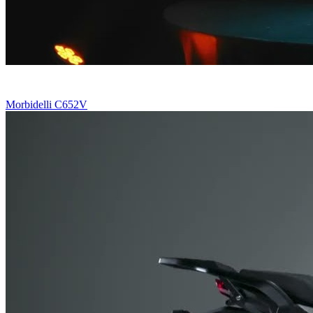
Morbidelli C652V