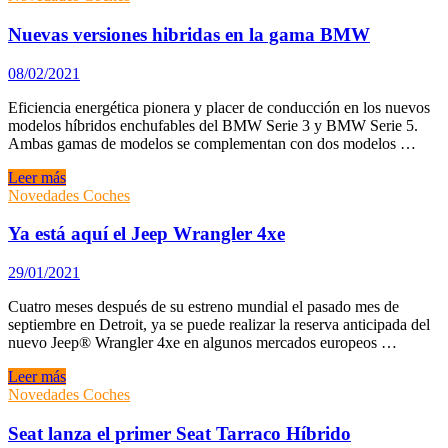
Audi
A6
Nuevas versiones hibridas en la gama BMW
55
TFSIe
08/02/2021
Quattro
Eficiencia energética pionera y placer de conducción en los nuevos
modelos híbridos enchufables del BMW Serie 3 y BMW Serie 5.
Ambas gamas de modelos se complementan con dos modelos …
Nuevas
Leer más
versiones
Novedades Coches
hibridas
en
Ya está aquí el Jeep Wrangler 4xe
la
gama
29/01/2021
BMW
Cuatro meses después de su estreno mundial el pasado mes de
septiembre en Detroit, ya se puede realizar la reserva anticipada del
nuevo Jeep® Wrangler 4xe en algunos mercados europeos …
Ya
Leer más
está
Novedades Coches
aquí
el
Seat lanza el primer Seat Tarraco Híbrido
Jeep