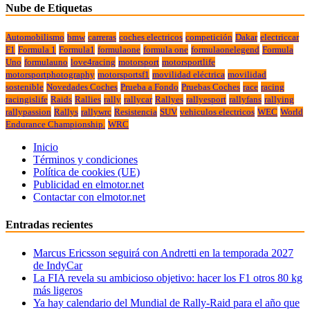
Nube de Etiquetas
Automobilismo
bmw
carreras
coches electricos
competición
Dakar
electriccar
F1
Formula 1
Formula1
formulaone
formula one
formulaonelegend
Formula
Uno
formulauno
love4racing
motorsport
motorsportlife
motorsportphotography
motorsportsf1
movilidad eléctrica
movilidad
sostenible
Novedades Coches
Prueba a Fondo
Pruebas Coches
race
racing
racingislife
Raids
Rallies
rally
rallycar
Rallyes
rallyesport
rallyfans
rallying
rallypassion
Rallys
rallywrc
Resistencia
SUV
vehiculos electricos
WEC
World
Endurance Championship.
WRC
Inicio
Términos y condiciones
Política de cookies (UE)
Publicidad en elmotor.net
Contactar con elmotor.net
Entradas recientes
Marcus Ericsson seguirá con Andretti en la temporada 2027
de IndyCar
La FIA revela su ambicioso objetivo: hacer los F1 otros 80 kg
más ligeros
Ya hay calendario del Mundial de Rally-Raid para el año que