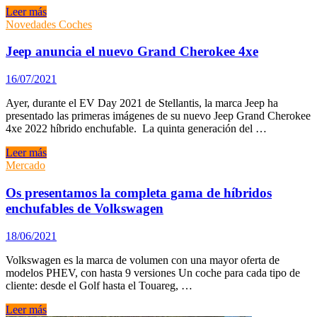
¿Qué
Leer más
es
Novedades Coches
la
hibridación
Jeep anuncia el nuevo Grand Cherokee 4xe
ligera
o
16/07/2021
Mild-
Hybrid?
Ayer, durante el EV Day 2021 de Stellantis, la marca Jeep ha
presentado las primeras imágenes de su nuevo Jeep Grand Cherokee
4xe 2022 híbrido enchufable. La quinta generación del …
Jeep
Leer más
anuncia
Mercado
el
nuevo
Os presentamos la completa gama de híbridos
Grand
enchufables de Volkswagen
Cherokee
4xe
18/06/2021
Volkswagen es la marca de volumen con una mayor oferta de
modelos PHEV, con hasta 9 versiones Un coche para cada tipo de
cliente: desde el Golf hasta el Touareg, …
Os
Leer más