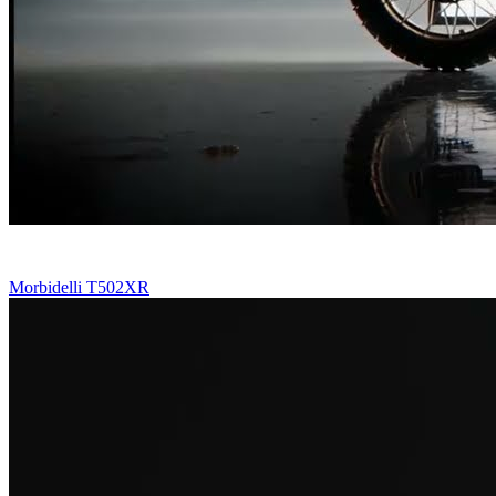
Morbidelli T502XR