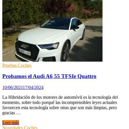
presentamos
la
completa
gama
de
híbridos
enchufables
de
Volkswagen
Pruebas Coches
Probamos el Audi A6 55 TFSIe Quattro
10/06/2021
17/04/2024
La Hibridación de los motores de automóvil es la tecnología del
momento, sobre todo porqué las incomprensibles leyes actuales
favorecen esta tecnología sobre otras que son más limpias, pero
gracias …
Probamos
Leer más
el
Novedades Coches