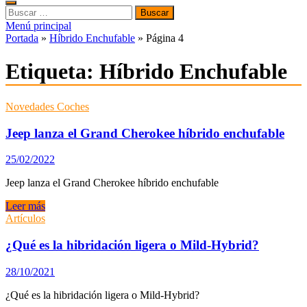
Buscar:
Menú principal
Portada
»
Híbrido Enchufable
»
Página 4
Etiqueta:
Híbrido Enchufable
Novedades Coches
Jeep lanza el Grand Cherokee híbrido enchufable
25/02/2022
Jeep lanza el Grand Cherokee híbrido enchufable
Jeep
Leer más
lanza
Artículos
el
Grand
¿Qué es la hibridación ligera o Mild-Hybrid?
Cherokee
híbrido
28/10/2021
enchufable
¿Qué es la hibridación ligera o Mild-Hybrid?