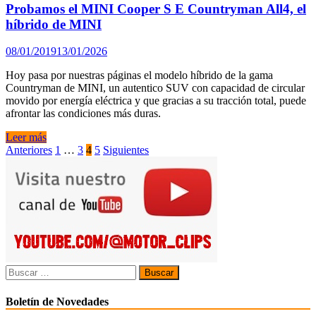
tendrá
Probamos el MINI Cooper S E Countryman All4, el
una
híbrido de MINI
versión
híbrida
08/01/2019
13/01/2026
Hoy pasa por nuestras páginas el modelo híbrido de la gama
Countryman de MINI, un autentico SUV con capacidad de circular
movido por energía eléctrica y que gracias a su tracción total, puede
afrontar las condiciones más duras.
Probamos
Leer más
el
Paginación
Anteriores
1
…
3
4
5
Siguientes
MINI
de
Cooper
S
entradas
E
Countryman
All4,
el
híbrido
de
Buscar:
MINI
Boletín de Novedades